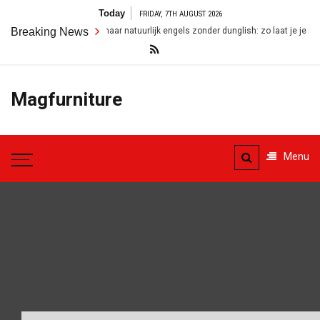
Skip
Today
FRIDAY, 7TH AUGUST 2026
to
Breaking News
Van nederlands naar natuurlijk engels zonder dunglish: zo laat je je bood
content
Magfurniture
Menu