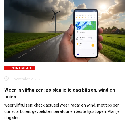
UNCATEGORIZED
November 2, 2025
Weer in vijfhuizen: zo plan je je dag bij zon, wind en
buien
weer vijfhuizen: check actueel weer, radar en wind, met tips per
uur voor buien, gevoelstemperatuur en beste tijdstippen. Plan je
dag slim.