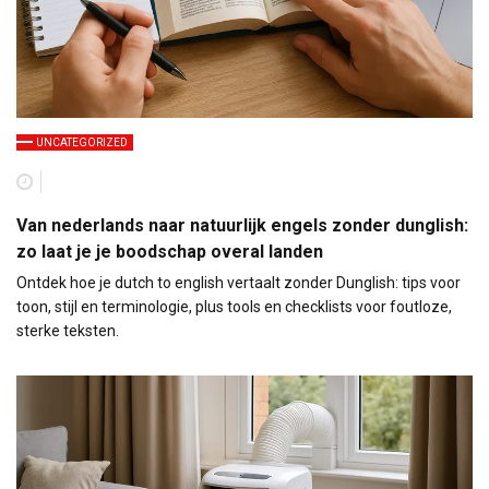
UNCATEGORIZED
Van nederlands naar natuurlijk engels zonder dunglish:
zo laat je je boodschap overal landen
Ontdek hoe je dutch to english vertaalt zonder Dunglish: tips voor
toon, stijl en terminologie, plus tools en checklists voor foutloze,
sterke teksten.