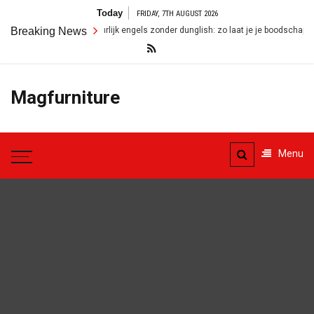
Skip
Today
FRIDAY, 7TH AUGUST 2026
to
 naar natuurlijk engels zonder dunglish: zo laat je je boodschap overal landen
Breaking News
content
Magfurniture
Menu