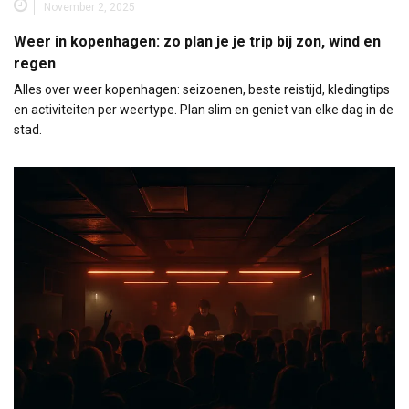
November 2, 2025
Weer in kopenhagen: zo plan je je trip bij zon, wind en
regen
Alles over weer kopenhagen: seizoenen, beste reistijd, kledingtips
en activiteiten per weertype. Plan slim en geniet van elke dag in de
stad.