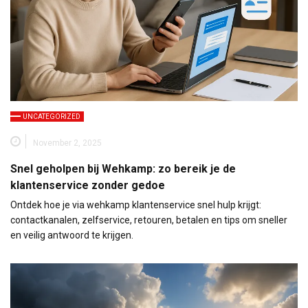
UNCATEGORIZED
November 2, 2025
Snel geholpen bij Wehkamp: zo bereik je de
klantenservice zonder gedoe
Ontdek hoe je via wehkamp klantenservice snel hulp krijgt:
contactkanalen, zelfservice, retouren, betalen en tips om sneller
en veilig antwoord te krijgen.