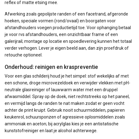
reflex of matte etsing mee.
Afwerking zoals gepolijste randen of een facetrand, afgeronde
hoeken, speciale vormen (rond/ovaal) en boorgaten voor
afstandhouders voegen productietijd toe. Voor ophanging betaal
je voor rvs afstandhouders, een onzichtbaar frame of een
galerijrail; montage op locatie en spoedlevering kunnen het totaal
verder verhogen. Lever je eigen beeld aan, dan zijn proefdruk of
retouche optioneel.
Onderhoud: reinigen en kraspreventie
Voor een glas schilderij houd je het simpel: stof wekelijks af met
een schone, droge microvezeldoek en verwijder vlekken met pH-
neutrale glasreiniger of lauwwarm water met een druppel
afwasmiddel. Spray op de doek, niet rechtstreeks op het paneel,
en vermijd langs de randen te nat maken zodat er geen vocht
achter de print kruipt. Gebruik nooit schuurmiddelen, papieren
keukenrol, schuursponzen of agressieve oplosmiddelen zoals
ammoniak en aceton; bij acrylglas kies je een antistatische
kunststofreiniger en laat je alcohol achterwege.