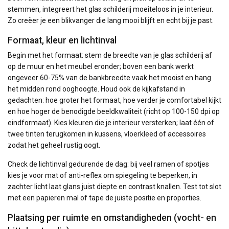
stemmen, integreert het glas schilderij moeiteloos in je interieur.
Zo creëer je een blikvanger die lang mooi blijft en echt bij je past.
Formaat, kleur en lichtinval
Begin met het formaat: stem de breedte van je glas schilderij af
op de muur en het meubel eronder; boven een bank werkt
ongeveer 60-75% van de bankbreedte vaak het mooist en hang
het midden rond ooghoogte. Houd ook de kijkafstand in
gedachten: hoe groter het formaat, hoe verder je comfortabel kijkt
en hoe hoger de benodigde beeldkwaliteit (richt op 100-150 dpi op
eindformaat). Kies kleuren die je interieur versterken; laat één of
twee tinten terugkomen in kussens, vloerkleed of accessoires
zodat het geheel rustig oogt.
Check de lichtinval gedurende de dag: bij veel ramen of spotjes
kies je voor mat of anti-reflex om spiegeling te beperken, in
zachter licht laat glans juist diepte en contrast knallen. Test tot slot
met een papieren mal of tape de juiste positie en proporties.
Plaatsing per ruimte en omstandigheden (vocht- en