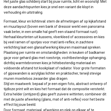
Het juiste glas schilderij start bij jouw ruimte, licht en woonstijl. Met
deze aandachtspunten kies je snel een variant die klopt in
verhouding én uitstraling.
Formaat, kleur en lichtinval: stem de afmetingen af op kijkafstand
en muurlayout (boven een bank of dressoir werkt een panorama
vaak beter, in een smalle hal geeft een staand formaat rust).
Herhaal kleurtinten uit kussens, vloerkleed of accessoires en kies
bij veel ramen of spotjes voor mat/anti-reflex; in zachtere
verlichting laat een glansafwerking kleuren maximaal spreken.
Plaatsing per ruimte en omstandigheden: in keuken of badkamer
ga je voor gehard glas met roestvrije, vochtbestendige ophanging;
dichtbij warmtebronnen kies je hittebestendig materiaal en
voldoende afstand tot kookplaat of radiator. Voor grote formaten
of gipswanden is acrylglas lichter en praktischer, terwijl stevige
muren moeiteloos zwaarder glas dragen.
Stijl en maatwerk: bepaal of je een eigen foto, abstract ontwerp of
tijdloze print wilt en kies het formaat dat de compositie versterkt.
Extra helder (ontijzerd) glas geeft zuivere wittinten; combineer dit
met de juiste afwerking (glans, mat of anti-reflex) voor het beste
effect bij jouw beeld.
Door formaat, materiaal, afwerking en plek op elkaar af te