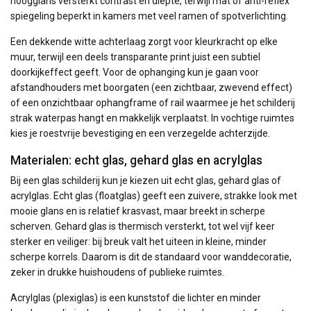
hoogglans versterkt contrast en diepte, terwijl mat of anti-reflex
spiegeling beperkt in kamers met veel ramen of spotverlichting.
Een dekkende witte achterlaag zorgt voor kleurkracht op elke
muur, terwijl een deels transparante print juist een subtiel
doorkijkeffect geeft. Voor de ophanging kun je gaan voor
afstandhouders met boorgaten (een zichtbaar, zwevend effect)
of een onzichtbaar ophangframe of rail waarmee je het schilderij
strak waterpas hangt en makkelijk verplaatst. In vochtige ruimtes
kies je roestvrije bevestiging en een verzegelde achterzijde.
Materialen: echt glas, gehard glas en acrylglas
Bij een glas schilderij kun je kiezen uit echt glas, gehard glas of
acrylglas. Echt glas (floatglas) geeft een zuivere, strakke look met
mooie glans en is relatief krasvast, maar breekt in scherpe
scherven. Gehard glas is thermisch versterkt, tot wel vijf keer
sterker en veiliger: bij breuk valt het uiteen in kleine, minder
scherpe korrels. Daarom is dit de standaard voor wanddecoratie,
zeker in drukke huishoudens of publieke ruimtes.
Acrylglas (plexiglas) is een kunststof die lichter en minder