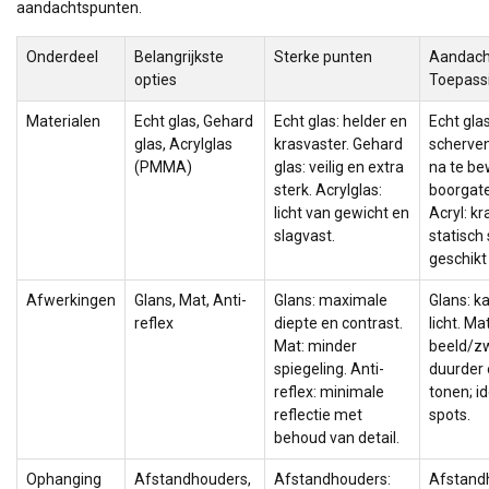
aandachtspunten.
Onderdeel
Belangrijkste
Sterke punten
Aandach
opties
Toepass
Materialen
Echt glas, Gehard
Echt glas: helder en
Echt gla
glas, Acrylglas
krasvaster. Gehard
scherven
(PMMA)
glas: veilig en extra
na te be
sterk. Acrylglas:
boorgat
licht van gewicht en
Acryl: k
slagvast.
statisch
geschikt
Afwerkingen
Glans, Mat, Anti-
Glans: maximale
Glans: ka
reflex
diepte en contrast.
licht. Ma
Mat: minder
beeld/zw
spiegeling. Anti-
duurder 
reflex: minimale
tonen; id
reflectie met
spots.
behoud van detail.
Ophanging
Afstandhouders,
Afstandhouders:
Afstand