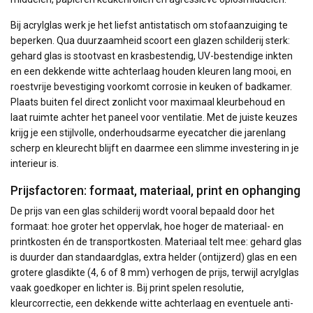
Bij acrylglas werk je het liefst antistatisch om stofaanzuiging te
beperken. Qua duurzaamheid scoort een glazen schilderij sterk:
gehard glas is stootvast en krasbestendig, UV-bestendige inkten
en een dekkende witte achterlaag houden kleuren lang mooi, en
roestvrije bevestiging voorkomt corrosie in keuken of badkamer.
Plaats buiten fel direct zonlicht voor maximaal kleurbehoud en
laat ruimte achter het paneel voor ventilatie. Met de juiste keuzes
krijg je een stijlvolle, onderhoudsarme eyecatcher die jarenlang
scherp en kleurecht blijft en daarmee een slimme investering in je
interieur is.
Prijsfactoren: formaat, materiaal, print en ophanging
De prijs van een glas schilderij wordt vooral bepaald door het
formaat: hoe groter het oppervlak, hoe hoger de materiaal- en
printkosten én de transportkosten. Materiaal telt mee: gehard glas
is duurder dan standaardglas, extra helder (ontijzerd) glas en een
grotere glasdikte (4, 6 of 8 mm) verhogen de prijs, terwijl acrylglas
vaak goedkoper en lichter is. Bij print spelen resolutie,
kleurcorrectie, een dekkende witte achterlaag en eventuele anti-