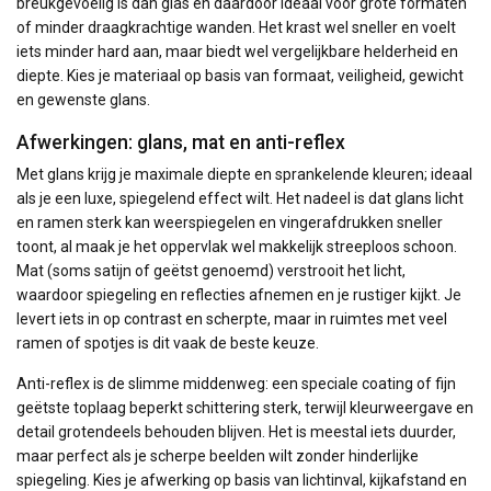
breukgevoelig is dan glas en daardoor ideaal voor grote formaten
of minder draagkrachtige wanden. Het krast wel sneller en voelt
iets minder hard aan, maar biedt wel vergelijkbare helderheid en
diepte. Kies je materiaal op basis van formaat, veiligheid, gewicht
en gewenste glans.
Afwerkingen: glans, mat en anti-reflex
Met glans krijg je maximale diepte en sprankelende kleuren; ideaal
als je een luxe, spiegelend effect wilt. Het nadeel is dat glans licht
en ramen sterk kan weerspiegelen en vingerafdrukken sneller
toont, al maak je het oppervlak wel makkelijk streeploos schoon.
Mat (soms satijn of geëtst genoemd) verstrooit het licht,
waardoor spiegeling en reflecties afnemen en je rustiger kijkt. Je
levert iets in op contrast en scherpte, maar in ruimtes met veel
ramen of spotjes is dit vaak de beste keuze.
Anti-reflex is de slimme middenweg: een speciale coating of fijn
geëtste toplaag beperkt schittering sterk, terwijl kleurweergave en
detail grotendeels behouden blijven. Het is meestal iets duurder,
maar perfect als je scherpe beelden wilt zonder hinderlijke
spiegeling. Kies je afwerking op basis van lichtinval, kijkafstand en