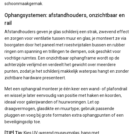
schoonmaakgemak.
Ophangsystemen: afstandhouders, onzichtbaar en
rail
Afstandhouders geven je glas schilderij een strak, zwevend effect
en zorgen voor ventilatie tussen muur en glas; je monteert ze via
boorgaten door het paneel met roestvrijstalen bussen en rubber
ringen om spanning en trillingen te dempen, ook geschikt voor
vochtige ruimtes. Een onzichtbaar ophangframe wordt op de
achterzijde verlijmd en verdeelt het gewicht over meerdere
punten, zodat je het schilderij makkelijk waterpas hangt en zonder
zichtbare hardware presenteert.
Met een ophangrail monteer je één keer een wand- of plafondrail
en wissel je later eenvoudig van positie met haken en koorden,
ideaal voor galerijwanden of huurwoningen. Let op
draagvermogen, glasdikte en muurtype; gebruik passende
pluggen en voeg bij grote formaten extra ophangpunten of een
beveiligingsclip toe.
[TIP] Tip:
Kies UV-werend museumglas; hang met