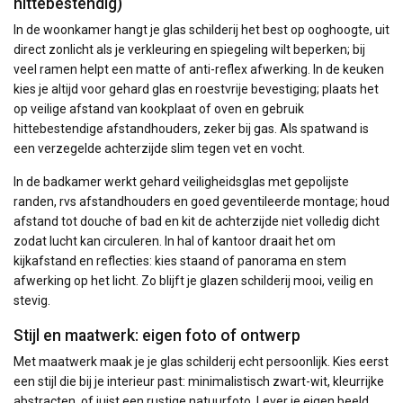
hittebestendig)
In de woonkamer hangt je glas schilderij het best op ooghoogte, uit
direct zonlicht als je verkleuring en spiegeling wilt beperken; bij
veel ramen helpt een matte of anti-reflex afwerking. In de keuken
kies je altijd voor gehard glas en roestvrije bevestiging; plaats het
op veilige afstand van kookplaat of oven en gebruik
hittebestendige afstandhouders, zeker bij gas. Als spatwand is
een verzegelde achterzijde slim tegen vet en vocht.
In de badkamer werkt gehard veiligheidsglas met gepolijste
randen, rvs afstandhouders en goed geventileerde montage; houd
afstand tot douche of bad en kit de achterzijde niet volledig dicht
zodat lucht kan circuleren. In hal of kantoor draait het om
kijkafstand en reflecties: kies staand of panorama en stem
afwerking op het licht. Zo blijft je glazen schilderij mooi, veilig en
stevig.
Stijl en maatwerk: eigen foto of ontwerp
Met maatwerk maak je je glas schilderij echt persoonlijk. Kies eerst
een stijl die bij je interieur past: minimalistisch zwart-wit, kleurrijke
abstracten, of juist een rustige natuurfoto. Lever je eigen beeld