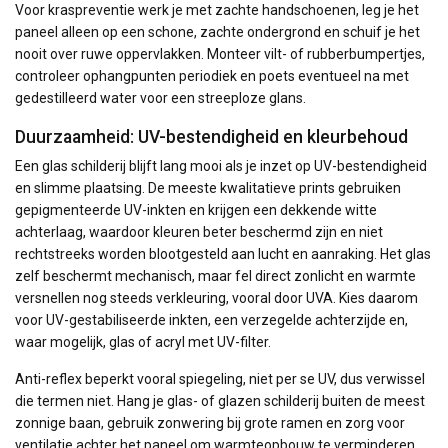
Voor kraspreventie werk je met zachte handschoenen, leg je het
paneel alleen op een schone, zachte ondergrond en schuif je het
nooit over ruwe oppervlakken. Monteer vilt- of rubberbumpertjes,
controleer ophangpunten periodiek en poets eventueel na met
gedestilleerd water voor een streeploze glans.
Duurzaamheid: UV-bestendigheid en kleurbehoud
Een glas schilderij blijft lang mooi als je inzet op UV-bestendigheid
en slimme plaatsing. De meeste kwalitatieve prints gebruiken
gepigmenteerde UV-inkten en krijgen een dekkende witte
achterlaag, waardoor kleuren beter beschermd zijn en niet
rechtstreeks worden blootgesteld aan lucht en aanraking. Het glas
zelf beschermt mechanisch, maar fel direct zonlicht en warmte
versnellen nog steeds verkleuring, vooral door UVA. Kies daarom
voor UV-gestabiliseerde inkten, een verzegelde achterzijde en,
waar mogelijk, glas of acryl met UV-filter.
Anti-reflex beperkt vooral spiegeling, niet per se UV, dus verwissel
die termen niet. Hang je glas- of glazen schilderij buiten de meest
zonnige baan, gebruik zonwering bij grote ramen en zorg voor
ventilatie achter het paneel om warmteopbouw te verminderen.