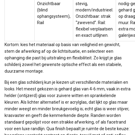
Onzichtbaar
stevig,
nodig-ge
(blind
modern/industrieel.
gehard g
ophangsysteem),
Onzichtbaar: strak
op draag
Rail
“zwevend”. Rail:
muur. Rai
flexibel verplaatsen
extra mo
en exact uitlijnen.
galerijw
Kortom: kies het materiaal op basis van veiligheid en gewicht,
stem de afwerking af op de lichtsituatie, en selecteer een
ophanging die past bij uitstraling en flexibiliteit. Zo krijgt je glas
schilderij zowel het gewenste optische effect als een stabiele,
duurzame montage.
Bij een glas schilderij kun je kiezen uit verschillende materialen en
looks. Het meest gekozen is gehard glas van 4-6 mm, vaak in extra
helder (ontijzerd) glas voor zuivere witten en sprankelende
kleuren. Als lichter alternatief is er acrylglas, dat lijkt op glas maar
minder weegt en minder breukgevoelig is; echt glas is weer stijver,
krasvaster en geeft die kenmerkende diepte. Randen worden
standaard gepolijst voor een strakke afwerking, of als facetrand
voor een luxe randlijn. Qua finish bepaalt je ruimte de beste keuze: