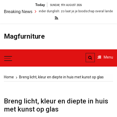
Skip
Today
SUNDAY, 9TH AUGUST 2026
to
ngels zonder dunglish: zo laat je je boodschap overal landen
Breaking News
Woonin
content
Magfurniture
Menu
Home
Breng licht, kleur en diepte in huis met kunst op glas
Breng licht, kleur en diepte in huis
met kunst op glas