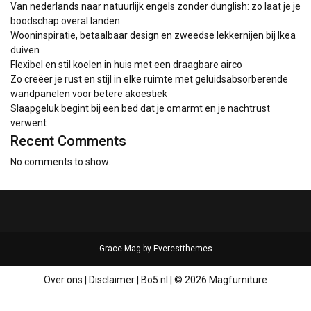
Van nederlands naar natuurlijk engels zonder dunglish: zo laat je je
boodschap overal landen
Wooninspiratie, betaalbaar design en zweedse lekkernijen bij Ikea
duiven
Flexibel en stil koelen in huis met een draagbare airco
Zo creëer je rust en stijl in elke ruimte met geluidsabsorberende
wandpanelen voor betere akoestiek
Slaapgeluk begint bij een bed dat je omarmt en je nachtrust
verwent
Recent Comments
No comments to show.
Grace Mag by
Everestthemes
Over ons
|
Disclaimer
|
Bo5.nl
|
© 2026 Magfurniture