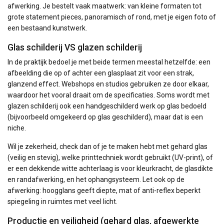
afwerking. Je bestelt vaak maatwerk: van kleine formaten tot
grote statement pieces, panoramisch of rond, met je eigen foto of
een bestaand kunstwerk.
Glas schilderij VS glazen schilderij
In de praktijk bedoel je met beide termen meestal hetzelfde: een
afbeelding die op of achter een glasplaat zit voor een strak,
glanzend effect. Webshops en studios gebruiken ze door elkaar,
waardoor het vooral draait om de specificaties. Soms wordt met
glazen schilderij ook een handgeschilderd werk op glas bedoeld
(bijvoorbeeld omgekeerd op glas geschilderd), maar dat is een
niche.
Wil je zekerheid, check dan of je te maken hebt met gehard glas
(veilig en stevig), welke printtechniek wordt gebruikt (UV-print), of
er een dekkende witte achterlaag is voor kleurkracht, de glasdikte
en randafwerking, en het ophangsysteem. Let ook op de
afwerking: hoogglans geeft diepte, mat of anti-reflex beperkt
spiegeling in ruimtes met veel licht.
Productie en veiligheid (gehard glas, afgewerkte