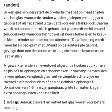
randen)
Bij een glas schilderij start de productie met het op maat snijden
van het glas, waarna de randen worden geslepen en hoogglans
gepolijst of als facetrand uitgevoerd voor een strakke look. Daarna
wordt het paneel thermisch gehard: het glas wordt verhit en snel
teruggekoeld, waardoor het tot wel vijf keer sterker is en bij breuk
in kleine, minder scherpe korrels uiteenvalt. De afbeelding wordt
meestal als backprint met UV-inkt op de achterzijde geprint,
gevolgd door een dekkende witte laag die kleuren beschermt en
laat knallen.
Afgewerkte randen en eventueel afgeronde hoeken voorkomen
snijrisico’s bij ophangen en schoonmaken. In vochtige ruimtes kies
je voor gehard veiligheidsglas met verzegelde achterzijde en
roestvrije afstandhouders of een onzichtbare ophangrail.
Dikwanden van 4-6 mm zijn gangbaar; grote formaten krijgen
extra ophangpunten voor stabiliteit.
[TIP] Tip:
Gebruik glasverf en ontvet het glas vooraf voor betere
hechting.