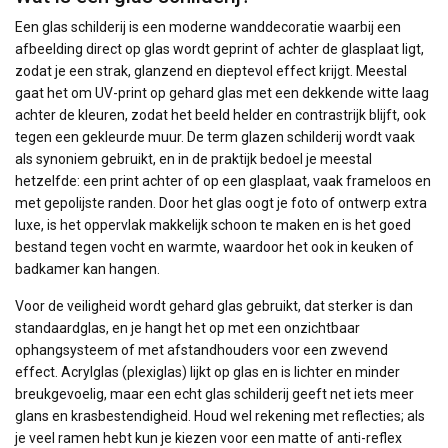
Een glas schilderij is een moderne wanddecoratie waarbij een
afbeelding direct op glas wordt geprint of achter de glasplaat ligt,
zodat je een strak, glanzend en dieptevol effect krijgt. Meestal
gaat het om UV-print op gehard glas met een dekkende witte laag
achter de kleuren, zodat het beeld helder en contrastrijk blijft, ook
tegen een gekleurde muur. De term glazen schilderij wordt vaak
als synoniem gebruikt, en in de praktijk bedoel je meestal
hetzelfde: een print achter of op een glasplaat, vaak frameloos en
met gepolijste randen. Door het glas oogt je foto of ontwerp extra
luxe, is het oppervlak makkelijk schoon te maken en is het goed
bestand tegen vocht en warmte, waardoor het ook in keuken of
badkamer kan hangen.
Voor de veiligheid wordt gehard glas gebruikt, dat sterker is dan
standaardglas, en je hangt het op met een onzichtbaar
ophangsysteem of met afstandhouders voor een zwevend
effect. Acrylglas (plexiglas) lijkt op glas en is lichter en minder
breukgevoelig, maar een echt glas schilderij geeft net iets meer
glans en krasbestendigheid. Houd wel rekening met reflecties; als
je veel ramen hebt kun je kiezen voor een matte of anti-reflex