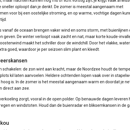
 maar nachten kunnen nog fris of licht vorstig zijn; je krijgt vaak afwis
ie sneller oploopt dan je denkt. De zomer is meestal aangenaam met
omen voor bij een oostelijke stroming, en op warme, vochtige dagen ku
ijd.
ies vanaf de oceaan brengen vaker wind en soms storm, met buienlijnen 
en geven. De winter verloopt vaak zacht en nat, maar korte koude-inval
 oostenwind maakt het schriller door de windchill. Door het vlakke, water
tra goed, waardoor je per seizoen slim plant en kleedt.
weerskansen
 kan schakelen: de zon wint aan kracht, maar de Noordzee houdt de temp
plots kil laten aanvoelen. Heldere ochtenden lopen vaak over in stapel
nd hoog is. In de zomer is het meestal aangenaam warm en doordat je ne
n direct aan zee.
erkoeling zorgt, vooral in de open polder. Op benauwde dagen leveren h
regen en windstoten. Houd dan de buienradar en bliksemkansen in de 
 kou