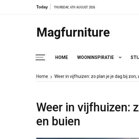
Skip
Today
Van
THURSDAY, 6TH AUGUST 2026
to
content
Magfurniture
HOME
WOONINSPIRATIE
STI
Home
Weer in vijfhuizen: zo plan je je dag bij zon,
Weer in vijfhuizen: z
en buien