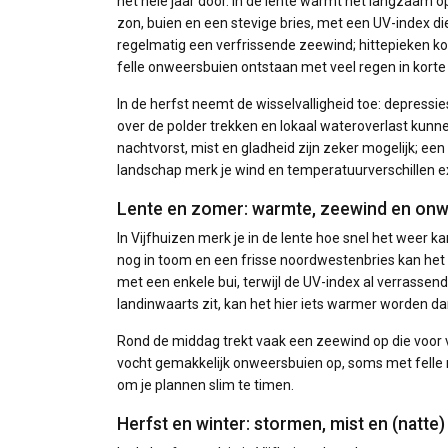
het hele jaar door. In de lente warmt het langzaam op,
zon, buien en een stevige bries, met een UV-index d
regelmatig een verfrissende zeewind; hittepieken k
felle onweersbuien ontstaan met veel regen in korte t
In de herfst neemt de wisselvalligheid toe: depress
over de polder trekken en lokaal wateroverlast kunn
nachtvorst, mist en gladheid zijn zeker mogelijk; een
landschap merk je wind en temperatuurverschillen ex
Lente en zomer: warmte, zeewind en on
In Vijfhuizen merk je in de lente hoe snel het weer
nog in toom en een frisse noordwestenbries kan het 
met een enkele bui, terwijl de UV-index al verrasse
landinwaarts zit, kan het hier iets warmer worden da
Rond de middag trekt vaak een zeewind op die voor v
vocht gemakkelijk onweersbuien op, soms met felle 
om je plannen slim te timen.
Herfst en winter: stormen, mist en (natte)