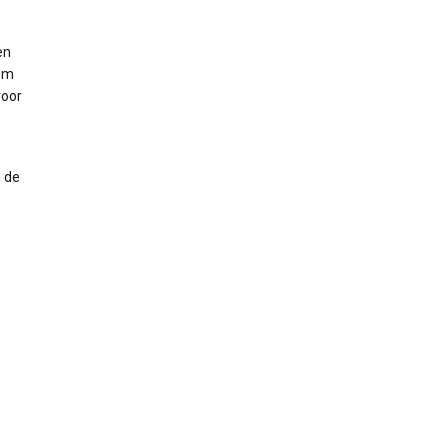
en
 om
voor
n de