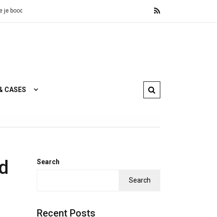
al landen
Wooninspiratie, betaalbaar design en zweedse lekkernijen
& CASES
nd
Search
Search
Recent Posts