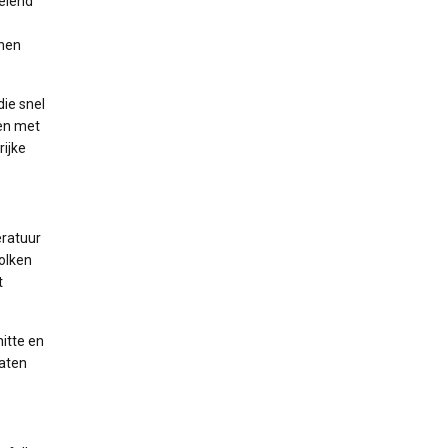
selend
nnen
die snel
len met
rijke
eratuur
wolken
t
itte en
gaten