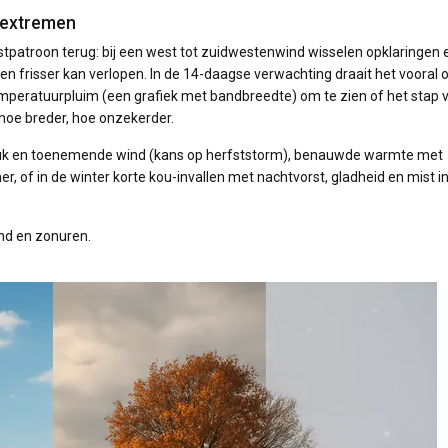
 extremen
ustpatroon terug: bij een west tot zuidwestenwind wisselen opklaringen 
r en frisser kan verlopen. In de 14-daagse verwachting draait het vooral
 temperatuurpluim (een grafiek met bandbreedte) om te zien of het stap 
: hoe breder, hoe onzekerder.
tdruk en toenemende wind (kans op herfststorm), benauwde warmte met
er, of in de winter korte kou-invallen met nachtvorst, gladheid en mist i
ind en zonuren.