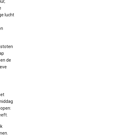
ur,
e
e lucht
en
dstoten
rap
 en de
ieve
het
 middag
lopen:
eeft.
ck
men.