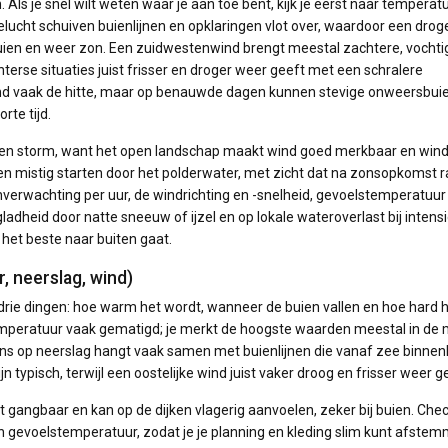
Als je snel wilt weten waar je aan toe bent, kijk je eerst naar temperatu
lucht schuiven buienlijnen en opklaringen vlot over, waardoor een drog
en en weer zon. Een zuidwestenwind brengt meestal zachtere, vochtig
terse situaties juist frisser en droger weer geeft met een schralere
nd vaak de hitte, maar op benauwde dagen kunnen stevige onweersbui
rte tijd.
ind en storm, want het open landschap maakt wind goed merkbaar en win
nnen mistig starten door het polderwater, met zicht dat na zonsopkomst 
enverwachting per uur, de windrichting en -snelheid, gevoelstemperatuur
adheid door natte sneeuw of ijzel en op lokale wateroverlast bij intens
e het beste naar buiten gaat.
, neerslag, wind)
drie dingen: hoe warm het wordt, wanneer de buien vallen en hoe hard 
 temperatuur vaak gematigd; je merkt de hoogste waarden meestal in de
 kans op neerslag hangt vaak samen met buienlijnen die vanaf zee binnen
jn typisch, terwijl een oostelijke wind juist vaker droog en frisser weer g
 gangbaar en kan op de dijken vlagerig aanvoelen, zeker bij buien. Che
 gevoelstemperatuur, zodat je je planning en kleding slim kunt afstem