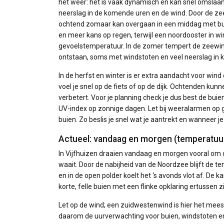
het weer: het is vaak dynamisch en kan snel omslaan. 
neerslag in de komende uren en de wind. Door de zee
ochtend zomaar kan overgaan in een middag met bui
en meer kans op regen, terwijl een noordooster in win
gevoelstemperatuur. In de zomer tempert de zeewi
ontstaan, soms met windstoten en veel neerslag in ko
In de herfst en winter is er extra aandacht voor w
voel je snel op de fiets of op de dijk. Ochtenden ku
verbetert. Voor je planning check je dus best de bui
UV-index op zonnige dagen. Let bij weeralarmen op gl
buien. Zo beslis je snel wat je aantrekt en wanneer j
Actueel: vandaag en morgen (temperatuur
In Vijfhuizen draaien vandaag en morgen vooral om 
waait. Door de nabijheid van de Noordzee blijft de
en in de open polder koelt het ‘s avonds vlot af. De
korte, felle buien met een flinke opklaring ertussen zi
Let op de wind; een zuidwestenwind is hier het meest
daarom de uurverwachting voor buien, windstoten en