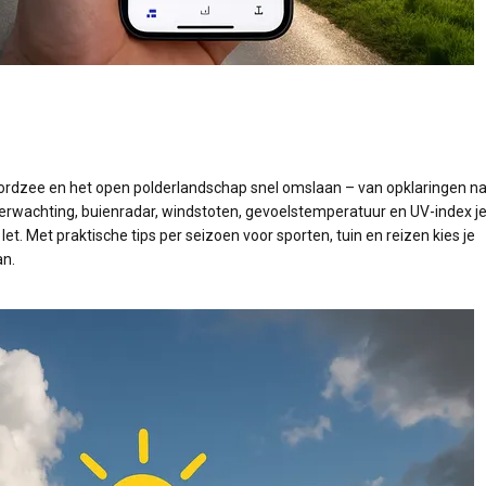
Noordzee en het open polderlandschap snel omslaan – van opklaringen n
rverwachting, buienradar, windstoten, gevoelstemperatuur en UV-index j
et. Met praktische tips per seizoen voor sporten, tuin en reizen kies je
an.