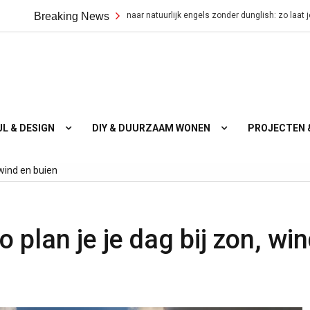
 nederlands naar natuurlijk engels zonder dunglish: zo laat je je boodschap over
Breaking News
JL & DESIGN
DIY & DUURZAAM WONEN
PROJECTEN 
 wind en buien
o plan je je dag bij zon, wi