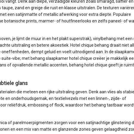
 mooi vangt. Denk aan diepe, verzadigde kleuren zoals smaragd, saffier en
aupe, zand en greige die rust en klasse uitstralen. De texturen variëre
 met een satijnmatte of metallic afwerking voor extra diepte. Populaire
ue botanische prints, marmer- of houtfineerlooks en zelfs paneel- of wan
en, je lijmt de muur in en het plakt superstrak), vinylbehang met een 
chte uitstraling en betere akoestiek. Hotel chique behang draait niet al
 oneffenheden, dempt geluid en voelt uitnodigend aan. In de slaapkam
 suite-vibe; met behang slaapkamer hotel chique creëer je makkelijk e
glans of opvallende metallic accenten, behang hotel chique geeft je ruim
btiele glans
ialen die meteen een rijke uitstraling geven. Denk aan vlies als stabi
epte en onderhoudsgemak, en textielvezels met een linnen-, zijde- of
oor reliëfdruk, embossing of flock, waardoor het behang tastbaar wordt
n, mica of parelmoerpigmenten zorgen voor een satijnachtige glinstering 
tronen en een mix van matte en glanzende zones geven gelaagdheid zo