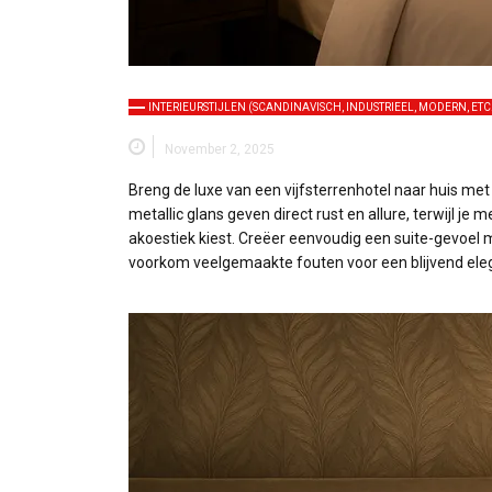
INTERIEURSTIJLEN (SCANDINAVISCH, INDUSTRIEEL, MODERN, ETC
November 2, 2025
Breng de luxe van een vijfsterrenhotel naar huis met 
metallic glans geven direct rust en allure, terwijl je m
akoestiek kiest. Creëer eenvoudig een suite-gevoel 
voorkom veelgemaakte fouten voor een blijvend eleg