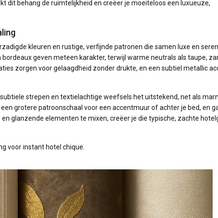
erkt dit behang de ruimtelijkheid en creëer je moeiteloos een luxueuze,
ling
verzadigde kleuren en rustige, verfijnde patronen die samen luxe en seren
 en bordeaux geven meteen karakter, terwijl warme neutrals als taupe, z
ies zorgen voor gelaagdheid zonder drukte, en een subtiel metallic acce
subtiele strepen en textielachtige weefsels het uitstekend, net als mar
s een grotere patroonschaal voor een accentmuur of achter je bed, en ga
e en glanzende elementen te mixen, creëer je die typische, zachte hotel
g voor instant hotel chique.