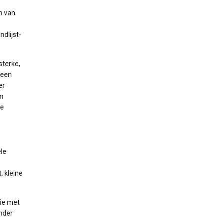
n van
dlijst-
sterke,
leen
er
en
te
ele
, kleine
die met
nder