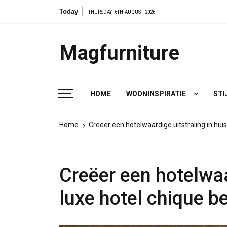
Skip
Today
Van
THURSDAY, 6TH AUGUST 2026
to
content
Magfurniture
HOME
WOONINSPIRATIE
STI
Home
Creëer een hotelwaardige uitstraling in hui
Creëer een hotelwaa
luxe hotel chique 