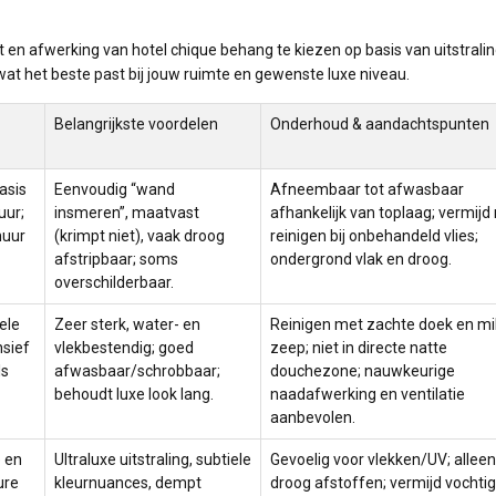
rt en afwerking van hotel chique behang te kiezen op basis van uitstralin
wat het beste past bij jouw ruimte en gewenste luxe niveau.
Belangrijkste voordelen
Onderhoud & aandachtspunten
asis
Eenvoudig “wand
Afneembaar tot afwasbaar
uur;
insmeren”, maatvast
afhankelijk van toplaag; vermijd
muur
(krimpt niet), vaak droog
reinigen bij onbehandeld vlies;
afstripbaar; soms
ondergrond vlak en droog.
overschilderbaar.
ele
Zeer sterk, water- en
Reinigen met zachte doek en mi
nsief
vlekbestendig; goed
zeep; niet in directe natte
ls
afwasbaar/schrobbaar;
douchezone; nauwkeurige
behoudt luxe look lang.
naadafwerking en ventilatie
aanbevolen.
e en
Ultraluxe uitstraling, subtiele
Gevoelig voor vlekken/UV; alleen
ure
kleurnuances, dempt
droog afstoffen; vermijd vochti