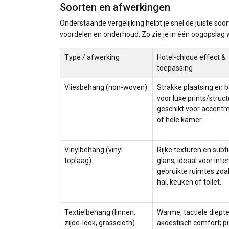
Soorten en afwerkingen
Onderstaande vergelijking helpt je snel de juiste soo
voordelen en onderhoud. Zo zie je in één oogopslag 
Type / afwerking
Hotel-chique effect &
toepassing
Vliesbehang (non-woven)
Strakke plaatsing en b
voor luxe prints/struct
geschikt voor accent
of hele kamer.
Vinylbehang (vinyl
Rijke texturen en subti
toplaag)
glans; ideaal voor inte
gebruikte ruimtes zoa
hal, keuken of toilet.
Textielbehang (linnen,
Warme, tactiele diept
zijde-look, grasscloth)
akoestisch comfort; p