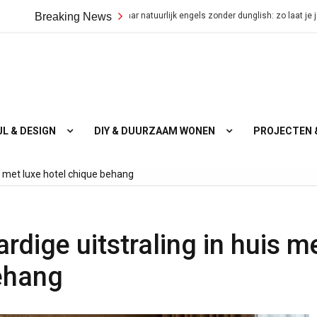
 nederlands naar natuurlijk engels zonder dunglish: zo laat je je boodschap over
Breaking News
JL & DESIGN
DIY & DUURZAAM WONEN
PROJECTEN 
s met luxe hotel chique behang
rdige uitstraling in huis m
behang