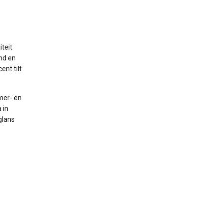
iteit
and en
nt tilt
mer- en
 in
glans