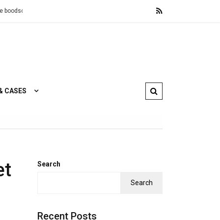
al landen
Wooninspiratie, betaalbaar design en zweedse lekkernijen 
& CASES
et
Search
Search
Recent Posts