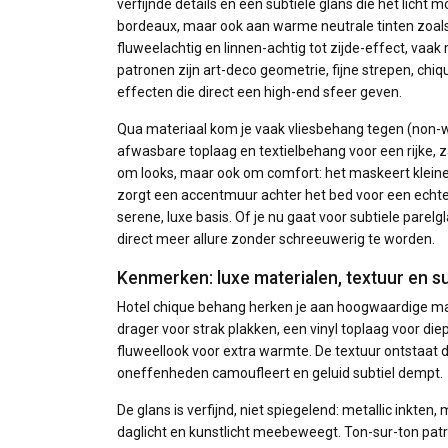
verfijnde details en een subtiele glans die het licht
bordeaux, maar ook aan warme neutrale tinten zoals t
fluweelachtig en linnen-achtig tot zijde-effect, vaak
patronen zijn art-deco geometrie, fijne strepen, chiq
effecten die direct een high-end sfeer geven.
Qua materiaal kom je vaak vliesbehang tegen (non-wov
afwasbare toplaag en textielbehang voor een rijke, za
om looks, maar ook om comfort: het maskeert kleine
zorgt een accentmuur achter het bed voor een echte
serene, luxe basis. Of je nu gaat voor subtiele parel
direct meer allure zonder schreeuwerig te worden.
Kenmerken: luxe materialen, textuur en su
Hotel chique behang herken je aan hoogwaardige mater
drager voor strak plakken, een vinyl toplaag voor di
fluweellook voor extra warmte. De textuur ontstaat d
oneffenheden camoufleert en geluid subtiel dempt.
De glans is verfijnd, niet spiegelend: metallic inkte
daglicht en kunstlicht meebeweegt. Ton-sur-ton pa