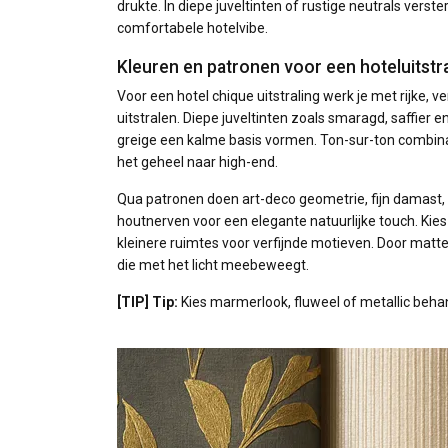
drukte. In diepe juveltinten of rustige neutrals verst
comfortabele hotelvibe.
Kleuren en patronen voor een hoteluitstra
Voor een hotel chique uitstraling werk je met rijke, 
uitstralen. Diepe juveltinten zoals smaragd, saffier
greige een kalme basis vormen. Ton-sur-ton combinat
het geheel naar high-end.
Qua patronen doen art-deco geometrie, fijn damast, 
houtnerven voor een elegante natuurlijke touch. Kie
kleinere ruimtes voor verfijnde motieven. Door matt
die met het licht meebeweegt.
[TIP] Tip:
Kies marmerlook, fluweel of metallic behan