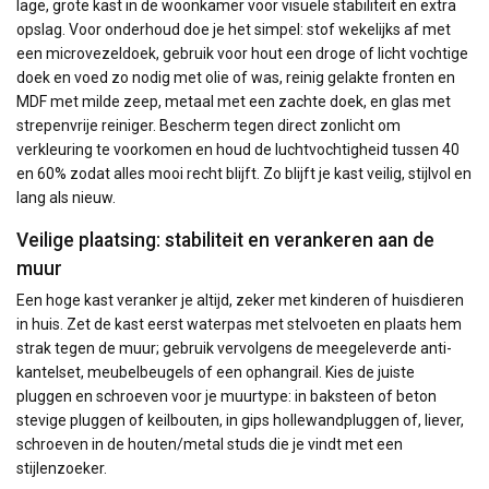
lage, grote kast in de woonkamer voor visuele stabiliteit en extra
opslag. Voor onderhoud doe je het simpel: stof wekelijks af met
een microvezeldoek, gebruik voor hout een droge of licht vochtige
doek en voed zo nodig met olie of was, reinig gelakte fronten en
MDF met milde zeep, metaal met een zachte doek, en glas met
strepenvrije reiniger. Bescherm tegen direct zonlicht om
verkleuring te voorkomen en houd de luchtvochtigheid tussen 40
en 60% zodat alles mooi recht blijft. Zo blijft je kast veilig, stijlvol en
lang als nieuw.
Veilige plaatsing: stabiliteit en verankeren aan de
muur
Een hoge kast veranker je altijd, zeker met kinderen of huisdieren
in huis. Zet de kast eerst waterpas met stelvoeten en plaats hem
strak tegen de muur; gebruik vervolgens de meegeleverde anti-
kantelset, meubelbeugels of een ophangrail. Kies de juiste
pluggen en schroeven voor je muurtype: in baksteen of beton
stevige pluggen of keilbouten, in gips hollewandpluggen of, liever,
schroeven in de houten/metal studs die je vindt met een
stijlenzoeker.