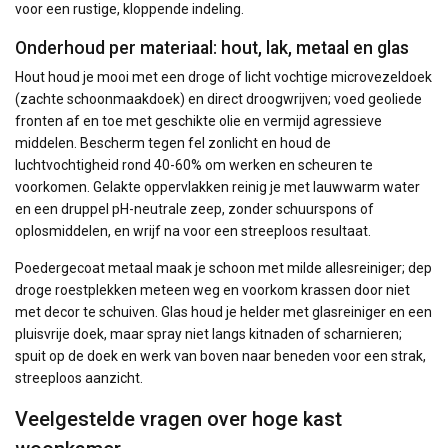
voor een rustige, kloppende indeling.
Onderhoud per materiaal: hout, lak, metaal en glas
Hout houd je mooi met een droge of licht vochtige microvezeldoek
(zachte schoonmaakdoek) en direct droogwrijven; voed geoliede
fronten af en toe met geschikte olie en vermijd agressieve
middelen. Bescherm tegen fel zonlicht en houd de
luchtvochtigheid rond 40-60% om werken en scheuren te
voorkomen. Gelakte oppervlakken reinig je met lauwwarm water
en een druppel pH-neutrale zeep, zonder schuurspons of
oplosmiddelen, en wrijf na voor een streeploos resultaat.
Poedergecoat metaal maak je schoon met milde allesreiniger; dep
droge roestplekken meteen weg en voorkom krassen door niet
met decor te schuiven. Glas houd je helder met glasreiniger en een
pluisvrije doek, maar spray niet langs kitnaden of scharnieren;
spuit op de doek en werk van boven naar beneden voor een strak,
streeploos aanzicht.
Veelgestelde vragen over hoge kast