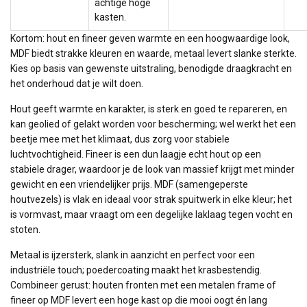
achtige hoge
kasten.
Kortom: hout en fineer geven warmte en een hoogwaardige look,
MDF biedt strakke kleuren en waarde, metaal levert slanke sterkte.
Kies op basis van gewenste uitstraling, benodigde draagkracht en
het onderhoud dat je wilt doen.
Hout geeft warmte en karakter, is sterk en goed te repareren, en
kan geolied of gelakt worden voor bescherming; wel werkt het een
beetje mee met het klimaat, dus zorg voor stabiele
luchtvochtigheid. Fineer is een dun laagje echt hout op een
stabiele drager, waardoor je de look van massief krijgt met minder
gewicht en een vriendelijker prijs. MDF (samengeperste
houtvezels) is vlak en ideaal voor strak spuitwerk in elke kleur; het
is vormvast, maar vraagt om een degelijke laklaag tegen vocht en
stoten.
Metaal is ijzersterk, slank in aanzicht en perfect voor een
industriële touch; poedercoating maakt het krasbestendig.
Combineer gerust: houten fronten met een metalen frame of
fineer op MDF levert een hoge kast op die mooi oogt én lang