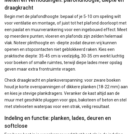
draagkracht
Begin met de plafondhoogte: bepaal of je 5-10 cm speling wilt
voor ventilatie en montage, of juist tot het plafond doorloopt met
een paslat en muurverankering voor een ingebouwd effect. Meet
op meerdere punten; vloeren en plafonds zijn zelden helemaal
vlak. Noteer plinthoogte en -diepte zodat deuren vrij kunnen
openen en stopcontacten niet geblokkeerd raken. Kies een
praktische diepte: 35-45 cm is veelzijdig, 30-35 cm werkt luchtig
voor boeken of smalle ruimtes, terwijl diepe lades meer opslag
geven maar extra frontruimte vragen.
Check draagkracht en plankoverspanning: voor zware boeken
houd je korte overspanningen of dikkere planken (18-22 mm) aan
en kies je stevige plankdragers. Veranker de kast altijd aan de
muur met geschikte pluggen voor gips, baksteen of beton en stel
met stelvoeten waterpas voor een strak, veilig resultaat.
Indeling en functie: planken, lades, deuren en
softclose