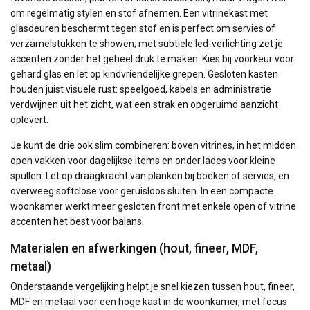
om regelmatig stylen en stof afnemen. Een vitrinekast met
glasdeuren beschermt tegen stof en is perfect om servies of
verzamelstukken te showen; met subtiele led-verlichting zet je
accenten zonder het geheel druk te maken. Kies bij voorkeur voor
gehard glas en let op kindvriendelijke grepen. Gesloten kasten
houden juist visuele rust: speelgoed, kabels en administratie
verdwijnen uit het zicht, wat een strak en opgeruimd aanzicht
oplevert.
Je kunt de drie ook slim combineren: boven vitrines, in het midden
open vakken voor dagelijkse items en onder lades voor kleine
spullen. Let op draagkracht van planken bij boeken of servies, en
overweeg softclose voor geruisloos sluiten. In een compacte
woonkamer werkt meer gesloten front met enkele open of vitrine
accenten het best voor balans.
Materialen en afwerkingen (hout, fineer, MDF,
metaal)
Onderstaande vergelijking helpt je snel kiezen tussen hout, fineer,
MDF en metaal voor een hoge kast in de woonkamer, met focus