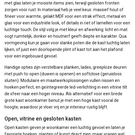
met glas laten je mooiste items zien, terwijl gesloten fronten
zorgen voor rust. In materiaal heb je veel keus: massief hout of
fineer voor warmte, gelakt MDF voor een strak effect, metaal en
glas voor een industriële look, of details in riet of lamellen voor een
luchtige touch. De stijl volg je met kleur en afwerking: licht en mat
oogt ruimtelijk, donker en houtnerf geeft diepte en karakter. Qua
vormgeving kun je gaan voor slanke poten die de kast luchtig laten
lijken, of juist een doorlopende plint of kast tot aan het plafond
voor een ingebouwd gevoel.
Handige opties zijn verstelbare planken, lades, greeploze deuren
met push-to-open (duwen is openen) en softclose (geruisloos
sluiten). Modulaire en maatwerkoplossingen vullen nissen en
hoeken perfect, en geïntegreerde led-verlichting in een vitrine tilt
de sfeer naar een hoger niveau. Als alternatief voor een brede
grote kast woonkamer benut je met een hoge kast vooral de
hoogte, waardoor je vloer vrij en je interieur rustig blijft.
Open, vitrine en gesloten kasten
Open kasten geven je woonkamer een luchtig gevoel en laten je
favoriete boeken, planten of kunst direct zien, maar vragen wel