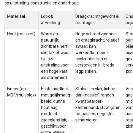
op uitstraling, constructie en onderhoud.
Materiaal
Look &
Draagkracht/gewicht &
Ond
afwerking
montage
prij
Hout (massief)
Warm en
Hoge schroefvastheid
Stof
natuurlijk;
en draagkracht; relatief
per
zichtbare nerf;
zwaar; kan
olië
olie, lak of was;
werken/krimpen-
bij
tijdloze
acclimatiseren en
gev
uitstraling voor
verstevigen bij brede
ver
een hoge kast
legplanken.
zonl
als statement.
Fineer (op
Echte houtlook
Stabiel en vlak, lichter
Voc
MDF/multiplex)
met gelijkmatig
dan massief; randen
gee
beeld; dunne
kwetsbaarder-
midd
houtlaag;
kantenband/stootlijsten
wat
matte of
toepassen; degelijke
aan
zijdeglans lak;
scharnieren.
rep
geschikt voor
zich
grote, vlakke