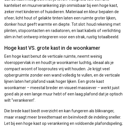
kantelset en muurverankering zijn onmisbaar bij een hoge kast,
zeker met kinderen of huisdieren. Materiaal en kleur bepalen de
sfeer; licht hout of gelakte tinten laten een ruimte groter lijken,
donker hout geeft warmte en diepte. Tot slot: houd rekening met
plinten, stopcontacten en radiatoren, en laat kabels of verlichting
slim in het ontwerp integreren voor een strak, rustig totaalbeeld.
Hoge kast VS. grote kast in de woonkamer
Een hoge kast benut de verticale ruimte, neemt weinig
vloeroppervlak in en houdt je woonkamer luchtig, ideaal als je
compact woont of looproutes vrij wilt houden. Je krijgt veel
opbergruimte zonder een wand volledig te vullen, en de verticale
lijnen laten het plafond vaak hoger lijken. Een grote kast
woonkamer – meestal breder en visueel massiever – werkt juist
goed als je een lange muur hebt of een laag plafond dat je optisch
wilt “verankeren”.
Die brede kast biedt overzicht en kan fungeren als blikvanger,
maar vraagt meer breedtemaat en beïnvloedt de indeling sneller.
Let bij een hoge kast op verankering en voldoende plafondspeling;