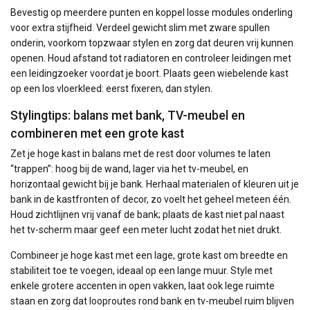
Bevestig op meerdere punten en koppel losse modules onderling
voor extra stijfheid. Verdeel gewicht slim met zware spullen
onderin, voorkom topzwaar stylen en zorg dat deuren vrij kunnen
openen. Houd afstand tot radiatoren en controleer leidingen met
een leidingzoeker voordat je boort. Plaats geen wiebelende kast
op een los vloerkleed: eerst fixeren, dan stylen.
Stylingtips: balans met bank, TV-meubel en
combineren met een grote kast
Zet je hoge kast in balans met de rest door volumes te laten
“trappen”: hoog bij de wand, lager via het tv-meubel, en
horizontaal gewicht bij je bank. Herhaal materialen of kleuren uit je
bank in de kastfronten of decor, zo voelt het geheel meteen één.
Houd zichtlijnen vrij vanaf de bank; plaats de kast niet pal naast
het tv-scherm maar geef een meter lucht zodat het niet drukt.
Combineer je hoge kast met een lage, grote kast om breedte en
stabiliteit toe te voegen, ideaal op een lange muur. Style met
enkele grotere accenten in open vakken, laat ook lege ruimte
staan en zorg dat looproutes rond bank en tv-meubel ruim blijven