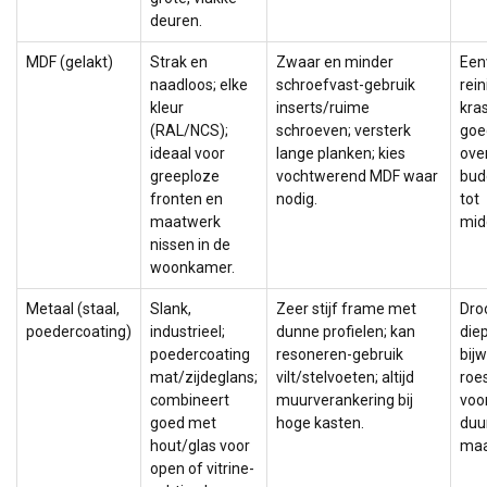
deuren.
MDF (gelakt)
Strak en
Zwaar en minder
Een
naadloos; elke
schroefvast-gebruik
rein
kleur
inserts/ruime
kra
(RAL/NCS);
schroeven; versterk
goe
ideaal voor
lange planken; kies
ove
greeploze
vochtwerend MDF waar
bud
fronten en
nodig.
tot
maatwerk
mid
nissen in de
woonkamer.
Metaal (staal,
Slank,
Zeer stijf frame met
Dro
poedercoating)
industrieel;
dunne profielen; kan
die
poedercoating
resoneren-gebruik
bij
mat/zijdeglans;
vilt/stelvoeten; altijd
roes
combineert
muurverankering bij
voo
goed met
hoge kasten.
duu
hout/glas voor
maa
open of vitrine-