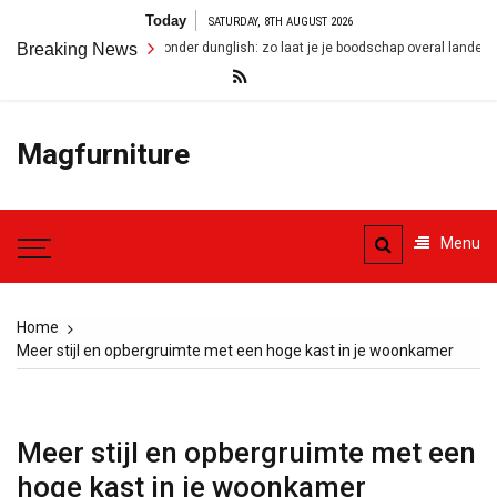
Skip
Today
SATURDAY, 8TH AUGUST 2026
to
ngels zonder dunglish: zo laat je je boodschap overal landen
Breaking News
Wooni
content
Magfurniture
Menu
Home
Meer stijl en opbergruimte met een hoge kast in je woonkamer
Meer stijl en opbergruimte met een
hoge kast in je woonkamer