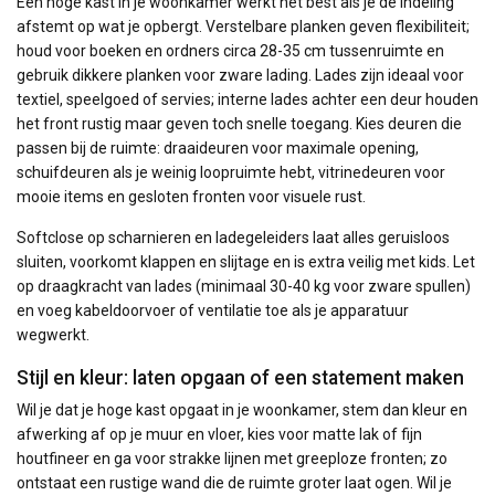
Een hoge kast in je woonkamer werkt het best als je de indeling
afstemt op wat je opbergt. Verstelbare planken geven flexibiliteit;
houd voor boeken en ordners circa 28-35 cm tussenruimte en
gebruik dikkere planken voor zware lading. Lades zijn ideaal voor
textiel, speelgoed of servies; interne lades achter een deur houden
het front rustig maar geven toch snelle toegang. Kies deuren die
passen bij de ruimte: draaideuren voor maximale opening,
schuifdeuren als je weinig loopruimte hebt, vitrinedeuren voor
mooie items en gesloten fronten voor visuele rust.
Softclose op scharnieren en ladegeleiders laat alles geruisloos
sluiten, voorkomt klappen en slijtage en is extra veilig met kids. Let
op draagkracht van lades (minimaal 30-40 kg voor zware spullen)
en voeg kabeldoorvoer of ventilatie toe als je apparatuur
wegwerkt.
Stijl en kleur: laten opgaan of een statement maken
Wil je dat je hoge kast opgaat in je woonkamer, stem dan kleur en
afwerking af op je muur en vloer, kies voor matte lak of fijn
houtfineer en ga voor strakke lijnen met greeploze fronten; zo
ontstaat een rustige wand die de ruimte groter laat ogen. Wil je