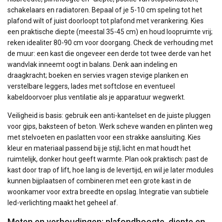
schakelaars en radiatoren. Bepaal of je 5-10 cm speling tot het
plafond wilt of juist doorloopt tot plafond met verankering. Kies
een praktische diepte (meestal 35-45 cm) en houd loopruimte vrij;
reken idealiter 80-90 cm voor doorgang. Check de verhouding met
de muur: een kast die ongeveer een derde tot twee derde van het
wandvlak inneemt oogt in balans. Denk aan indeling en
draagkracht; boeken en servies vragen stevige planken en
verstelbare leggers, lades met softclose en eventueel
kabeldoorvoer plus ventilatie als je apparatuur wegwerkt.
Veiligheid is basis: gebruik een anti-kantelset en de juiste pluggen
voor gips, baksteen of beton. Werk scheve wanden en plinten weg
met stelvoeten en paslatten voor een strakke aansluiting. Kies
kleur en materiaal passend bij je stijl; licht en mat houdt het
ruimtelijk, donker hout geeft warmte. Plan ook praktisch: past de
kast door trap of lift, hoe lang is de levertijd, en wil je later modules
kunnen bijplaatsen of combineren met een grote kast in de
woonkamer voor extra breedte en opslag. Integratie van subtiele
led-verlichting maakt het geheel af.
Meten en verhoudingen: plafondhoogte, diepte en