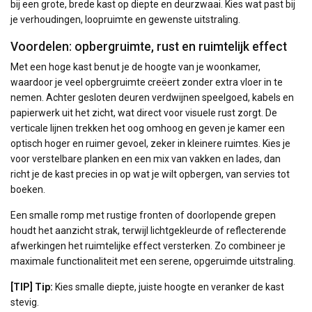
bij een grote, brede kast op diepte en deurzwaai. Kies wat past bij
je verhoudingen, loopruimte en gewenste uitstraling.
Voordelen: opbergruimte, rust en ruimtelijk effect
Met een hoge kast benut je de hoogte van je woonkamer,
waardoor je veel opbergruimte creëert zonder extra vloer in te
nemen. Achter gesloten deuren verdwijnen speelgoed, kabels en
papierwerk uit het zicht, wat direct voor visuele rust zorgt. De
verticale lijnen trekken het oog omhoog en geven je kamer een
optisch hoger en ruimer gevoel, zeker in kleinere ruimtes. Kies je
voor verstelbare planken en een mix van vakken en lades, dan
richt je de kast precies in op wat je wilt opbergen, van servies tot
boeken.
Een smalle romp met rustige fronten of doorlopende grepen
houdt het aanzicht strak, terwijl lichtgekleurde of reflecterende
afwerkingen het ruimtelijke effect versterken. Zo combineer je
maximale functionaliteit met een serene, opgeruimde uitstraling.
[TIP] Tip:
Kies smalle diepte, juiste hoogte en veranker de kast
stevig.