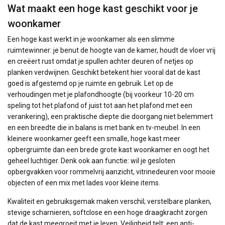
Wat maakt een hoge kast geschikt voor je
woonkamer
Een hoge kast werkt in je woonkamer als een slimme
ruimtewinner: je benut de hoogte van de kamer, houdt de vloer vrij
en creëert rust omdat je spullen achter deuren of netjes op
planken verdwijnen. Geschikt betekent hier vooral dat de kast
goed is afgestemd op je ruimte en gebruik. Let op de
verhoudingen met je plafondhoogte (bij voorkeur 10-20 cm
speling tot het plafond of juist tot aan het plafond met een
verankering), een praktische diepte die doorgang niet belemmert
en een breedte die in balans is met bank en tv-meubel. In een
kleinere woonkamer geeft een smalle, hoge kast meer
opbergruimte dan een brede grote kast woonkamer en oogt het
geheel luchtiger. Denk ook aan functie: wil je gesloten
opbergvakken voor rommelvrij aanzicht, vitrinedeuren voor mooie
objecten of een mix met lades voor kleine items.
Kwaliteit en gebruiksgemak maken verschil; verstelbare planken,
stevige scharnieren, softclose en een hoge draagkracht zorgen
dat de kast meegroeit met je leven. Veiligheid telt: een anti-