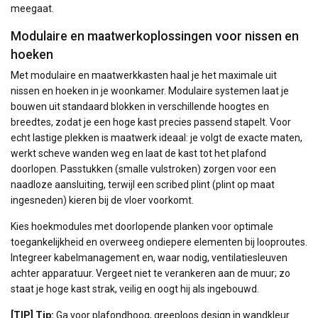
meegaat.
Modulaire en maatwerkoplossingen voor nissen en
hoeken
Met modulaire en maatwerkkasten haal je het maximale uit
nissen en hoeken in je woonkamer. Modulaire systemen laat je
bouwen uit standaard blokken in verschillende hoogtes en
breedtes, zodat je een hoge kast precies passend stapelt. Voor
echt lastige plekken is maatwerk ideaal: je volgt de exacte maten,
werkt scheve wanden weg en laat de kast tot het plafond
doorlopen. Passtukken (smalle vulstroken) zorgen voor een
naadloze aansluiting, terwijl een scribed plint (plint op maat
ingesneden) kieren bij de vloer voorkomt.
Kies hoekmodules met doorlopende planken voor optimale
toegankelijkheid en overweeg ondiepere elementen bij looproutes.
Integreer kabelmanagement en, waar nodig, ventilatiesleuven
achter apparatuur. Vergeet niet te verankeren aan de muur; zo
staat je hoge kast strak, veilig en oogt hij als ingebouwd.
[TIP] Tip:
Ga voor plafondhoog, greeploos design in wandkleur