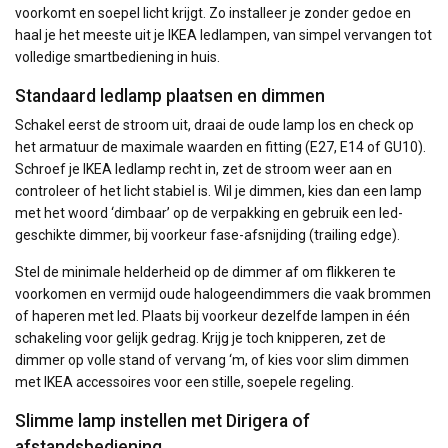
voorkomt en soepel licht krijgt. Zo installeer je zonder gedoe en
haal je het meeste uit je IKEA ledlampen, van simpel vervangen tot
volledige smartbediening in huis.
Standaard ledlamp plaatsen en dimmen
Schakel eerst de stroom uit, draai de oude lamp los en check op
het armatuur de maximale waarden en fitting (E27, E14 of GU10).
Schroef je IKEA ledlamp recht in, zet de stroom weer aan en
controleer of het licht stabiel is. Wil je dimmen, kies dan een lamp
met het woord ‘dimbaar’ op de verpakking en gebruik een led-
geschikte dimmer, bij voorkeur fase-afsnijding (trailing edge).
Stel de minimale helderheid op de dimmer af om flikkeren te
voorkomen en vermijd oude halogeendimmers die vaak brommen
of haperen met led. Plaats bij voorkeur dezelfde lampen in één
schakeling voor gelijk gedrag. Krijg je toch knipperen, zet de
dimmer op volle stand of vervang ‘m, of kies voor slim dimmen
met IKEA accessoires voor een stille, soepele regeling.
Slimme lamp instellen met Dirigera of
afstandsbediening