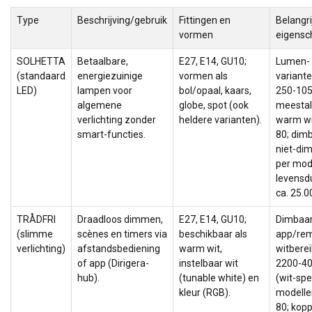
Type
Beschrijving/gebruik
Fittingen en
Belangri
vormen
eigens
SOLHETTA
Betaalbare,
E27, E14, GU10;
Lumen-
(standaard
energiezuinige
vormen als
variante
LED)
lampen voor
bol/opaal, kaars,
250-105
algemene
globe, spot (ook
meestal
verlichting zonder
heldere varianten).
warm wi
smart-functies.
80; dim
niet-di
per mod
levensdu
ca. 25.0
TRÅDFRI
Draadloos dimmen,
E27, E14, GU10;
Dimbaar
(slimme
scènes en timers via
beschikbaar als
app/rem
verlichting)
afstandsbediening
warm wit,
witberei
of app (Dirigera-
instelbaar wit
2200-4
hub).
(tunable white) en
(wit-sp
kleur (RGB).
modellen
80; kopp