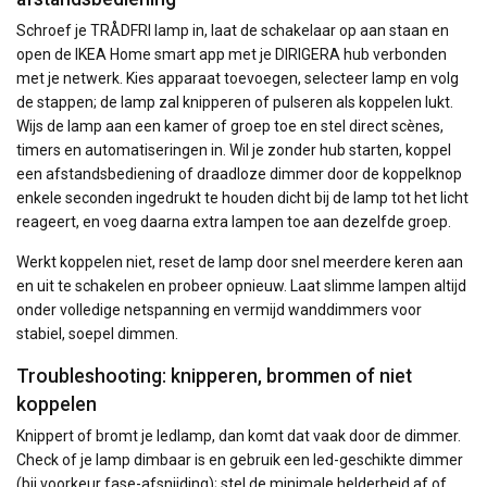
Schroef je TRÅDFRI lamp in, laat de schakelaar op aan staan en
open de IKEA Home smart app met je DIRIGERA hub verbonden
met je netwerk. Kies apparaat toevoegen, selecteer lamp en volg
de stappen; de lamp zal knipperen of pulseren als koppelen lukt.
Wijs de lamp aan een kamer of groep toe en stel direct scènes,
timers en automatiseringen in. Wil je zonder hub starten, koppel
een afstandsbediening of draadloze dimmer door de koppelknop
enkele seconden ingedrukt te houden dicht bij de lamp tot het licht
reageert, en voeg daarna extra lampen toe aan dezelfde groep.
Werkt koppelen niet, reset de lamp door snel meerdere keren aan
en uit te schakelen en probeer opnieuw. Laat slimme lampen altijd
onder volledige netspanning en vermijd wanddimmers voor
stabiel, soepel dimmen.
Troubleshooting: knipperen, brommen of niet
koppelen
Knippert of bromt je ledlamp, dan komt dat vaak door de dimmer.
Check of je lamp dimbaar is en gebruik een led-geschikte dimmer
(bij voorkeur fase-afsnijding); stel de minimale helderheid af of