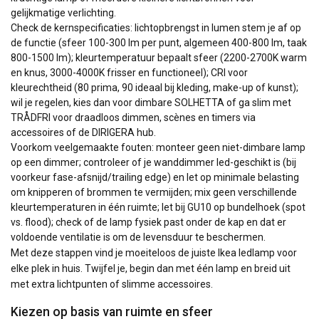
gelijkmatige verlichting.
Check de kernspecificaties: lichtopbrengst in lumen stem je af op
de functie (sfeer 100-300 lm per punt, algemeen 400-800 lm, taak
800-1500 lm); kleurtemperatuur bepaalt sfeer (2200-2700K warm
en knus, 3000-4000K frisser en functioneel); CRI voor
kleurechtheid (80 prima, 90 ideaal bij kleding, make-up of kunst);
wil je regelen, kies dan voor dimbare SOLHETTA of ga slim met
TRÅDFRI voor draadloos dimmen, scènes en timers via
accessoires of de DIRIGERA hub.
Voorkom veelgemaakte fouten: monteer geen niet-dimbare lamp
op een dimmer; controleer of je wanddimmer led-geschikt is (bij
voorkeur fase-afsnijd/trailing edge) en let op minimale belasting
om knipperen of brommen te vermijden; mix geen verschillende
kleurtemperaturen in één ruimte; let bij GU10 op bundelhoek (spot
vs. flood); check of de lamp fysiek past onder de kap en dat er
voldoende ventilatie is om de levensduur te beschermen.
Met deze stappen vind je moeiteloos de juiste Ikea ledlamp voor
elke plek in huis. Twijfel je, begin dan met één lamp en breid uit
met extra lichtpunten of slimme accessoires.
Kiezen op basis van ruimte en sfeer