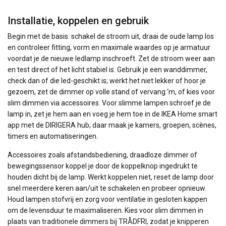
Installatie, koppelen en gebruik
Begin met de basis: schakel de stroom uit, draai de oude lamp los
en controleer fitting, vorm en maximale waardes op je armatuur
voordat je de nieuwe ledlamp inschroeft. Zet de stroom weer aan
en test direct of het licht stabiel is. Gebruik je een wanddimmer,
check dan of die led-geschikt is; werkt het niet lekker of hoor je
gezoem, zet de dimmer op volle stand of vervang ‘m, of kies voor
slim dimmen via accessoires. Voor slimme lampen schroef je de
lamp in, zet je hem aan en voeg je hem toe in de IKEA Home smart
app met de DIRIGERA hub; daar maak je kamers, groepen, scènes,
timers en automatiseringen.
Accessoires zoals afstandsbediening, draadloze dimmer of
bewegingssensor koppel je door de koppelknop ingedrukt te
houden dicht bij de lamp. Werkt koppelen niet, reset de lamp door
snel meerdere keren aan/uit te schakelen en probeer opnieuw.
Houd lampen stofvrij en zorg voor ventilatie in gesloten kappen
om de levensduur te maximaliseren. Kies voor slim dimmen in
plaats van traditionele dimmers bij TRÅDFRI, zodat je knipperen