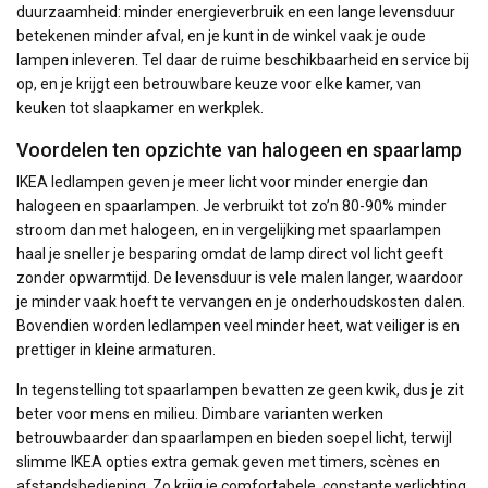
duurzaamheid: minder energieverbruik en een lange levensduur
betekenen minder afval, en je kunt in de winkel vaak je oude
lampen inleveren. Tel daar de ruime beschikbaarheid en service bij
op, en je krijgt een betrouwbare keuze voor elke kamer, van
keuken tot slaapkamer en werkplek.
Voordelen ten opzichte van halogeen en spaarlamp
IKEA ledlampen geven je meer licht voor minder energie dan
halogeen en spaarlampen. Je verbruikt tot zo’n 80-90% minder
stroom dan met halogeen, en in vergelijking met spaarlampen
haal je sneller je besparing omdat de lamp direct vol licht geeft
zonder opwarmtijd. De levensduur is vele malen langer, waardoor
je minder vaak hoeft te vervangen en je onderhoudskosten dalen.
Bovendien worden ledlampen veel minder heet, wat veiliger is en
prettiger in kleine armaturen.
In tegenstelling tot spaarlampen bevatten ze geen kwik, dus je zit
beter voor mens en milieu. Dimbare varianten werken
betrouwbaarder dan spaarlampen en bieden soepel licht, terwijl
slimme IKEA opties extra gemak geven met timers, scènes en
afstandsbediening. Zo krijg je comfortabele, constante verlichting