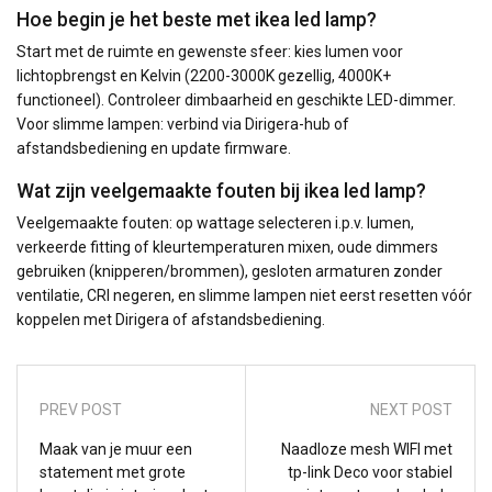
Hoe begin je het beste met ikea led lamp?
Start met de ruimte en gewenste sfeer: kies lumen voor
lichtopbrengst en Kelvin (2200-3000K gezellig, 4000K+
functioneel). Controleer dimbaarheid en geschikte LED-dimmer.
Voor slimme lampen: verbind via Dirigera-hub of
afstandsbediening en update firmware.
Wat zijn veelgemaakte fouten bij ikea led lamp?
Veelgemaakte fouten: op wattage selecteren i.p.v. lumen,
verkeerde fitting of kleurtemperaturen mixen, oude dimmers
gebruiken (knipperen/brommen), gesloten armaturen zonder
ventilatie, CRI negeren, en slimme lampen niet eerst resetten vóór
koppelen met Dirigera of afstandsbediening.
PREV POST
NEXT POST
Maak van je muur een
Naadloze mesh WIFI met
statement met grote
tp-link Deco voor stabiel