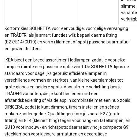
slimme
variant
verkrijg
Kortom: kies SOLHETTA voor eenvoudige, voordelige vervanging
en TRÅDFRI als je smart functies wilt; bepaal daarna fitting
(E27/E14/GU10) en vorm (filament of spot) passend bij armatuur
en gewenste sfeer.
IKEA biedt een breed assortiment ledlampen zodat je voor elke
lamp en ruimte een passende optie vindt. De SOLHETTA-lijn is de
standaard voor dagelijks gebruik: efficiënte lampen in
verschillende vormen en sterktes, van kleine kaarslampjes tot
grote globes en heldere spots. Voor slimme verlichting kies je
TRÅDFRI varianten, die je kunt bedienen met een
afstandsbediening of via de app in combinatie met een hub zoals
DIRIGERA, zodat je kunt dimmen, timers instellen en scènes
maken zonder gedoe. Qua fittingen kom je vooral E27 (grote
fitting) en E14 (kleine fitting) tegen voor hang- en tafellampen, en
GU10 voor inbouw- en richtspots; daarnaast vind je compacte G9
steeklampen voor kleinere armaturen en decoratieve