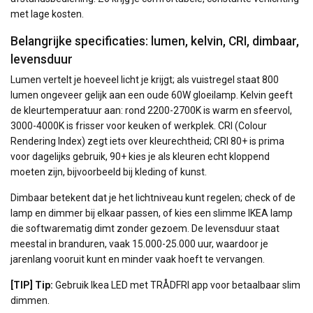
met lage kosten.
Belangrijke specificaties: lumen, kelvin, CRI, dimbaar,
levensduur
Lumen vertelt je hoeveel licht je krijgt; als vuistregel staat 800
lumen ongeveer gelijk aan een oude 60W gloeilamp. Kelvin geeft
de kleurtemperatuur aan: rond 2200-2700K is warm en sfeervol,
3000-4000K is frisser voor keuken of werkplek. CRI (Colour
Rendering Index) zegt iets over kleurechtheid; CRI 80+ is prima
voor dagelijks gebruik, 90+ kies je als kleuren echt kloppend
moeten zijn, bijvoorbeeld bij kleding of kunst.
Dimbaar betekent dat je het lichtniveau kunt regelen; check of de
lamp en dimmer bij elkaar passen, of kies een slimme IKEA lamp
die softwarematig dimt zonder gezoem. De levensduur staat
meestal in branduren, vaak 15.000-25.000 uur, waardoor je
jarenlang vooruit kunt en minder vaak hoeft te vervangen.
[TIP] Tip:
Gebruik Ikea LED met TRÅDFRI app voor betaalbaar slim
dimmen.