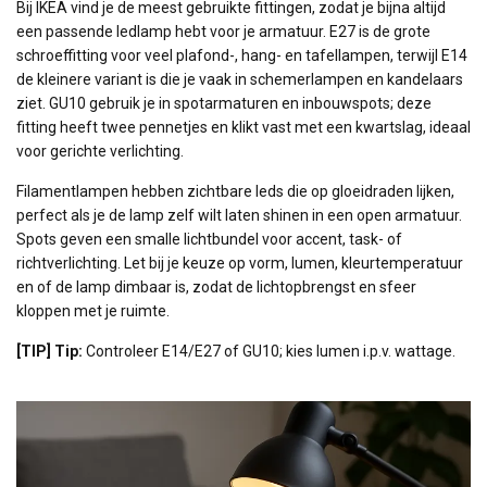
Bij IKEA vind je de meest gebruikte fittingen, zodat je bijna altijd
een passende ledlamp hebt voor je armatuur. E27 is de grote
schroeffitting voor veel plafond-, hang- en tafellampen, terwijl E14
de kleinere variant is die je vaak in schemerlampen en kandelaars
ziet. GU10 gebruik je in spotarmaturen en inbouwspots; deze
fitting heeft twee pennetjes en klikt vast met een kwartslag, ideaal
voor gerichte verlichting.
Filamentlampen hebben zichtbare leds die op gloeidraden lijken,
perfect als je de lamp zelf wilt laten shinen in een open armatuur.
Spots geven een smalle lichtbundel voor accent, task- of
richtverlichting. Let bij je keuze op vorm, lumen, kleurtemperatuur
en of de lamp dimbaar is, zodat de lichtopbrengst en sfeer
kloppen met je ruimte.
[TIP] Tip:
Controleer E14/E27 of GU10; kies lumen i.p.v. wattage.