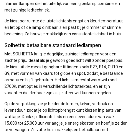
filamentlampen die het uiterlijk van een gloeilamp combineren
met zuinige ledtechniek.
Je kiest per ruimte de juiste lichtopbrengst en kleurtemperatuur,
en let op of de lamp dimbaar is en past bij je dimmer of slimme
bediening. Zo bouw je makkelijk een consistente lichtset in huis.
Solhetta: betaalbare standaard ledlampen
Met SOLHETTA krijg je degelijke, zuinige ledlampen voor een
zachte prijs, ideaal als je gewoon goed licht wilt zonder poespas.
Je kiest uit de meest gangbare fittingen zoals E27, E14, GU10 en
G9, met vormen van kaars tot globe en spot, zodat je bestaande
armaturen blijft gebruiken. Het licht is meestal warmwit rond
2700K, met opties in verschillende lichtsterktes, en er zijn
varianten die dimbaar zijn als je sfeer wilt kunnen regelen.
Op de verpakking zie je helder de lumen, kelvin, verbruik en
levensduur, zodat je op lichtopbrengst kunt kiezen in plaats van
wattage. Dankzij efficiënte leds en een levensduur van vaak
15.000 tot 25.000 uur verlaag je je energiekosten en hoef je zelden
te vervangen. Zo vul je huis makkelijk en betaalbaar met