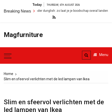
Skip
Today
THURSDAY, 6TH AUGUST 2026
to
ngels zonder dunglish: zo laat je je boodschap overal landen
Breaking News
Woonin
content
Magfurniture
Menu
Home
Slim en sfeervol verlichten met de led lampen van Ikea
Slim en sfeervol verlichten met de
led lampen van Ikea