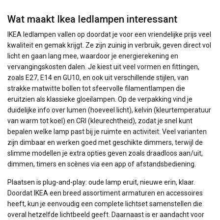
Wat maakt Ikea ledlampen interessant
IKEA ledlampen vallen op doordat je voor een vriendelijke prijs veel
kwaliteit en gemak krijgt. Ze zijn zuinig in verbruik, geven direct vol
licht en gaan lang mee, waardoor je energierekening en
vervangingskosten dalen. Je kiest uit veel vormen en fittingen,
zoals E27, E14 en GU10, en ook uit verschillende stijlen, van
strakke matwitte bollen tot sfeervolle filamentlampen die
eruitzien als klassieke gloeilampen. Op de verpakking vind je
duidelijke info over lumen (hoeveel licht), kelvin (kleurtemperatuur
van warm tot koel) en CRI (kleurechtheid), zodat je snel kunt
bepalen welke lamp past bij je ruimte en activiteit. Veel varianten
zijn dimbaar en werken goed met geschikte dimmers, terwijl de
slimme modellen je extra opties geven zoals draadloos aan/uit,
dimmen, timers en scènes via een app of afstandsbediening.
Plaatsen is plug-and-play: oude lamp eruit, nieuwe erin, klaar.
Doordat IKEA een breed assortiment armaturen en accessoires
heeft, kun je eenvoudig een complete lichtset samenstellen die
overal hetzelfde lichtbeeld geeft. Daarnaast is er aandacht voor