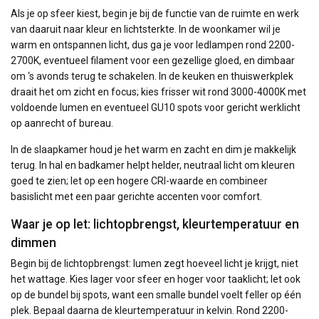
Als je op sfeer kiest, begin je bij de functie van de ruimte en werk
van daaruit naar kleur en lichtsterkte. In de woonkamer wil je
warm en ontspannen licht, dus ga je voor ledlampen rond 2200-
2700K, eventueel filament voor een gezellige gloed, en dimbaar
om ‘s avonds terug te schakelen. In de keuken en thuiswerkplek
draait het om zicht en focus; kies frisser wit rond 3000-4000K met
voldoende lumen en eventueel GU10 spots voor gericht werklicht
op aanrecht of bureau.
In de slaapkamer houd je het warm en zacht en dim je makkelijk
terug. In hal en badkamer helpt helder, neutraal licht om kleuren
goed te zien; let op een hogere CRI-waarde en combineer
basislicht met een paar gerichte accenten voor comfort.
Waar je op let: lichtopbrengst, kleurtemperatuur en
dimmen
Begin bij de lichtopbrengst: lumen zegt hoeveel licht je krijgt, niet
het wattage. Kies lager voor sfeer en hoger voor taaklicht; let ook
op de bundel bij spots, want een smalle bundel voelt feller op één
plek. Bepaal daarna de kleurtemperatuur in kelvin. Rond 2200-