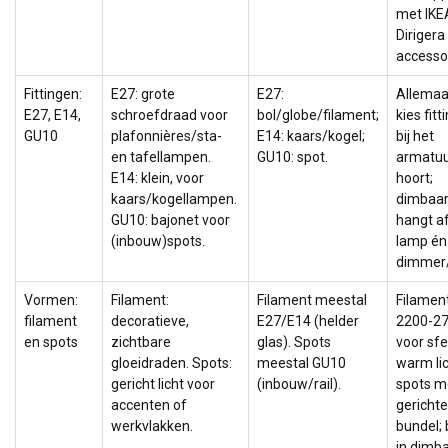
met IKE
Dirigera
accessoi
Fittingen:
E27: grote
E27:
Allemaa
E27, E14,
schroefdraad voor
bol/globe/filament;
kies fitt
GU10
plafonnières/sta-
E14: kaars/kogel;
bij het
en tafellampen.
GU10: spot.
armatu
E14: klein, voor
hoort;
kaars/kogellampen.
dimbaar
GU10: bajonet voor
hangt a
(inbouw)spots.
lamp én
dimmer/
Vormen:
Filament:
Filament meestal
Filamen
filament
decoratieve,
E27/E14 (helder
2200-2
en spots
zichtbare
glas). Spots
voor sfe
gloeidraden. Spots:
meestal GU10
warm lic
gericht licht voor
(inbouw/rail).
spots m
accenten of
gerichte
werkvlakken.
bundel; 
in dimb