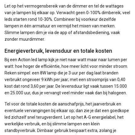
Let op het vermogensbereik van de dimmer en tel de wattages
van je lampen bij elkaar op. Verwacht geen 0-100% dimbereik; veel
leds starten rond 10-30%. Combineer bij voorkeur dezelfde
lampen in één armatuur en vermijd het mixen van merken.
Slimme lampen dim je via de app of afstandsbediening, vaak
zonder muur­dimmer.
Energieverbruik, levensduur en totale kosten
Bij een Action led lamp kijk je niet naar watt maar naar lumen per
watt: hoe hoger de efficiëntie, hoe meer licht voor minder stroom.
Reken simpel: een 8W lamp die je 3 uur per dag laat branden
verbruikt ongeveer 9 kWh per jaar; met een stroomprijs van 0,40
kost dat rond 3,60 per jaar. De levensduur ligt vaak tussen 15.000
en 25.000 uur, dus je vervangt veel minder vaak dan bij halogeen.
Tel voor de totale kosten de aanschafprijs, het jaarverbruik en
eventuele vervangingen bij elkaar op; dan zie je dat een goedkope
led zichzelf snel terugverdient. Let op het A-G energielabel, het
werkelijke verbruik, en bij slimme lampen een klein
standbyverbruik. Dimbaar gebruik bespaart extra, zolang je