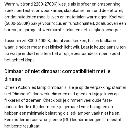
Warm wit (rond 2200-2700K) kies je als je sfeer en ontspanning
zoekt: perfect voor woonkamer, slaapkamer en rond de eettafel,
omdat huidtinten mooi blijven en materialen warm ogen. Koel wit
(5000-6500K) pak je voor focus en functionaliteit, zoals boven een
bureau, in garage of werkruimte; tekst en details lijken scherper.
Tussenin zit 3000-4000K, ideaal voor keuken, hal en badkamer
waar je helder maar niet klinisch licht wilt. Laat je keuze aansluiten
op wat je er doet en stem het af op je bestaande lampen zodat
het geheel klopt.
Dimbaar of niet dimbaar: compatibiliteit met je
dimmer
Of een Action led lamp dimbaar is, zie je op de verpakking; staat er
niet “dimbaar”, dan werkt dimmen niet goed en krijg je kans op
flikkeren of zoemen. Check ook je dimmer: veel oude fase-
aansnijdende (RL) dimmers zijn gemaakt voor halogeen en
hebben een minimale belasting die led-lampen vaak niet halen.
Een moderne fase-afsnijdende (RC) led-dimmer geeft meestal
het beste resultaat.