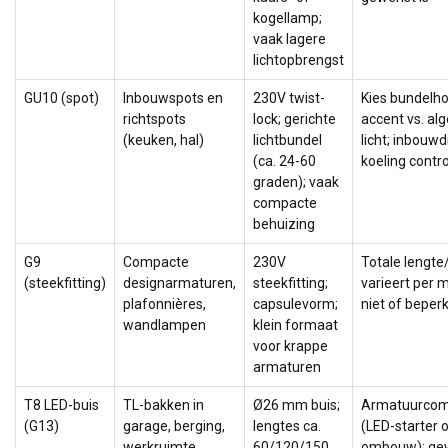
kogellamp;
vaak lagere
lichtopbrengst
GU10 (spot)
Inbouwspots en
230V twist-
Kies bundelh
richtspots
lock; gerichte
accent vs. a
(keuken, hal)
lichtbundel
licht; inbouw
(ca. 24-60
koeling contr
graden); vaak
compacte
behuizing
G9
Compacte
230V
Totale lengte
(steekfitting)
designarmaturen,
steekfitting;
varieert per 
plafonnières,
capsulevorm;
niet of beper
wandlampen
klein formaat
voor krappe
armaturen
T8 LED-buis
TL-bakken in
Ø26 mm buis;
Armatuurcompa
(G13)
garage, berging,
lengtes ca.
(LED-starter 
werkruimte
60/120/150
ombouw); ge