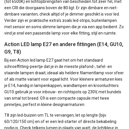
(tot 6500K) en lichtopbrengsten van bescheiden tot zeer fel, met
een CRI die doorgaans boven de 80 ligt. Er zijn dimbare en niet-
dimbare varianten; check altijd of je dimmer geschikt is voor led.
Verder zijn er praktische extra’s zoals led-strips, buitenlampen
met sensor en soms slimme lampen die je via een app bedient. Zo
vind je snel een passende lamp voor elke fitting, stijl en ruimte.
Action LED lamp E27 en andere fittingen (E14, GU10,
G9, T8)
Bij een Action led lamp E27 gaat het om het standaard
schroeffitting-peertje dat je in de meeste plafond-, tafel- en
staande lampen draait; ideaal als heldere filamentlamp voor sfeer
of als matte variant voor egaal licht. Voor kleinere armaturen kies
je E14, handig in lampenkappen, wandlampen en kroonluchters.
GU10 gebruik je voor inbouw- en richtspots op 230V, met bundels
van smal tot breed. G9 is een compacte capsule met twee
pinnetjes, perfect in kleine designarmaturen.
T8 zijn led-buizen om TL te vervangen; let op lengte (bijv.
60/120/150 cm) en of er een led-starter of directe bekabeling
nodig is. Check telkens lumen in plaats van watt, de lichtkleur in