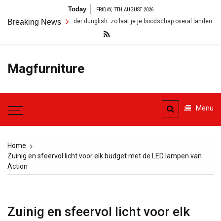
Skip
Today
FRIDAY, 7TH AUGUST 2026
to
gels zonder dunglish: zo laat je je boodschap overal landen
Breaking News
Woonins
content
Magfurniture
Menu
Home
Zuinig en sfeervol licht voor elk budget met de LED lampen van
Action
Zuinig en sfeervol licht voor elk