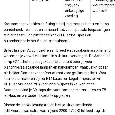
cm; vaak
kleurtempera
enkelzijdige
werklicht
voeding
Kort samengevat: kies de fitting die bij je armatuur hoort en let op
bundelhoek, formaat en dimbaarheid; voor speciale toepassingen
zijn er naast E- en pinfittingen ook LED-strips, spots en
buitenlampen in het Action-assortiment.
Bij led lampen Action vind je een breed en betaalbaar assortiment
waarmee je vrijwel elke lamp in huis kunt vervangen. De Action led
lamp E27 is het meest gekozen standaard peertje voor
plafonnières, staande lampen en hanglampen, vaak verkrijgbaar
als helder filament voor sfeer of mat voor gelijkmatig licht. Voor
kleinere armaturen zijn er E14 kaars- en kogellampen, terwijl
GU10-spots ideaal zijn voor inbouwspots in keuken of hal.
Daarnaast vind je G9-capsules voor compacte armaturen en T8
led-buizen om oude TL-sets te upgraden.
Binnen de led verlichting Action kies je uit verschillende
lichtkleuren van extra warm (rond 2200-2700K) tot koel daglicht