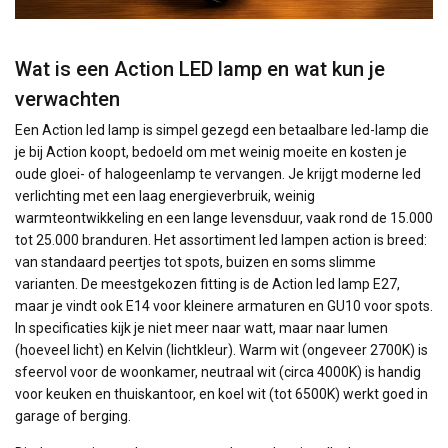
Wat is een Action LED lamp en wat kun je
verwachten
Een Action led lamp is simpel gezegd een betaalbare led-lamp die
je bij Action koopt, bedoeld om met weinig moeite en kosten je
oude gloei- of halogeenlamp te vervangen. Je krijgt moderne led
verlichting met een laag energieverbruik, weinig
warmteontwikkeling en een lange levensduur, vaak rond de 15.000
tot 25.000 branduren. Het assortiment led lampen action is breed:
van standaard peertjes tot spots, buizen en soms slimme
varianten. De meestgekozen fitting is de Action led lamp E27,
maar je vindt ook E14 voor kleinere armaturen en GU10 voor spots.
In specificaties kijk je niet meer naar watt, maar naar lumen
(hoeveel licht) en Kelvin (lichtkleur). Warm wit (ongeveer 2700K) is
sfeervol voor de woonkamer, neutraal wit (circa 4000K) is handig
voor keuken en thuiskantoor, en koel wit (tot 6500K) werkt goed in
garage of berging.