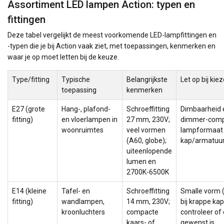
Assortiment LED lampen Action: typen en
fittingen
Deze tabel vergelijkt de meest voorkomende LED-lampfittingen en
-typen die je bij Action vaak ziet, met toepassingen, kenmerken en
waar je op moet letten bij de keuze.
Type/fitting
Typische
Belangrijkste
Let op bij kie
toepassing
kenmerken
E27 (grote
Hang-, plafond-
Schroeffitting
Dimbaarheid 
fitting)
en vloerlampen in
27 mm, 230V;
dimmer-compat
woonruimtes
veel vormen
lampformaat 
(A60, globe);
kap/armatuu
uiteenlopende
lumen en
2700K-6500K
E14 (kleine
Tafel- en
Schroeffitting
Smalle vorm (
fitting)
wandlampen,
14 mm, 230V;
bij krappe ka
kroonluchters
compacte
controleer of
kaars- of
gewenst is