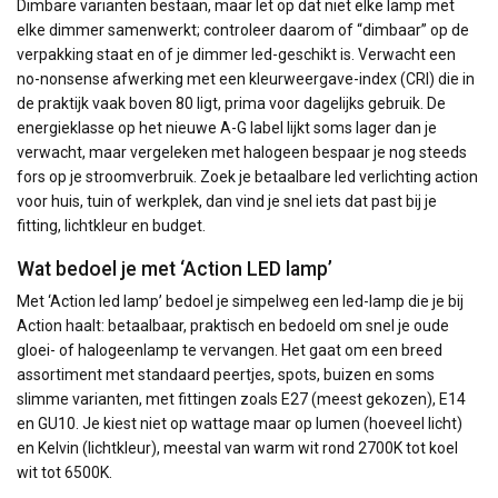
Dimbare varianten bestaan, maar let op dat niet elke lamp met
elke dimmer samenwerkt; controleer daarom of “dimbaar” op de
verpakking staat en of je dimmer led-geschikt is. Verwacht een
no-nonsense afwerking met een kleurweergave-index (CRI) die in
de praktijk vaak boven 80 ligt, prima voor dagelijks gebruik. De
energieklasse op het nieuwe A-G label lijkt soms lager dan je
verwacht, maar vergeleken met halogeen bespaar je nog steeds
fors op je stroomverbruik. Zoek je betaalbare led verlichting action
voor huis, tuin of werkplek, dan vind je snel iets dat past bij je
fitting, lichtkleur en budget.
Wat bedoel je met ‘Action LED lamp’
Met ‘Action led lamp’ bedoel je simpelweg een led-lamp die je bij
Action haalt: betaalbaar, praktisch en bedoeld om snel je oude
gloei- of halogeenlamp te vervangen. Het gaat om een breed
assortiment met standaard peertjes, spots, buizen en soms
slimme varianten, met fittingen zoals E27 (meest gekozen), E14
en GU10. Je kiest niet op wattage maar op lumen (hoeveel licht)
en Kelvin (lichtkleur), meestal van warm wit rond 2700K tot koel
wit tot 6500K.