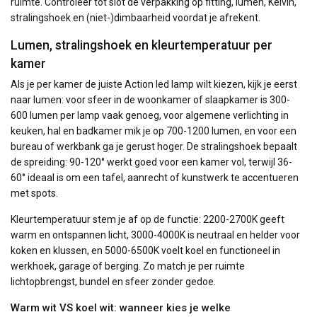
ruimte. Controleer tot slot de verpakking op fitting, lumen, Kelvin,
stralingshoek en (niet-)dimbaarheid voordat je afrekent.
Lumen, stralingshoek en kleurtemperatuur per
kamer
Als je per kamer de juiste Action led lamp wilt kiezen, kijk je eerst
naar lumen: voor sfeer in de woonkamer of slaapkamer is 300-
600 lumen per lamp vaak genoeg, voor algemene verlichting in
keuken, hal en badkamer mik je op 700-1200 lumen, en voor een
bureau of werkbank ga je gerust hoger. De stralingshoek bepaalt
de spreiding: 90-120° werkt goed voor een kamer vol, terwijl 36-
60° ideaal is om een tafel, aanrecht of kunstwerk te accentueren
met spots.
Kleurtemperatuur stem je af op de functie: 2200-2700K geeft
warm en ontspannen licht, 3000-4000K is neutraal en helder voor
koken en klussen, en 5000-6500K voelt koel en functioneel in
werkhoek, garage of berging. Zo match je per ruimte
lichtopbrengst, bundel en sfeer zonder gedoe.
Warm wit VS koel wit: wanneer kies je welke