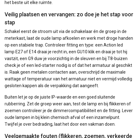
het beste uit elke ruimte.
Veilig plaatsen en vervangen: zo doe je het stap voor
stap
Schakel eerst de stroom uit via de schakelaar én de groep in de
meterkast, laat de oude lamp afkoelen en werk met droge handen
op een stabiele trap. Controleer fitting en type: een Action led
lamp E27 of E14 draai je recht in, een GU10 klik en draai je tot hij
vastzit, een G9 duw je voorzichtig in de sleuven en bij T8-buizen
check je of een led-starter nodig is of dat het armatuur al geschikt
is. Raak geen metalen contacten aan, overschrijd de maximale
wattage of temperatuur van het armatuur niet en vermijd volledig
gesloten kappen als de verpakking dat aangeeft.
Buiten let je op de juiste IP-waarde en een goed sluitende
rubberring. Zet de groep weer aan, test de lamp en bij flikkeren of
zoemen controleer je de dimmercompatibiliteit en de fitting. Lever
oude lampen in bij klein chemisch afval of een inzamelpunt.
Twijfel je over bedrading, laat het door een vakman doen.
Veelgemaakte fouten (flikkeren, zoemen, verkeerde