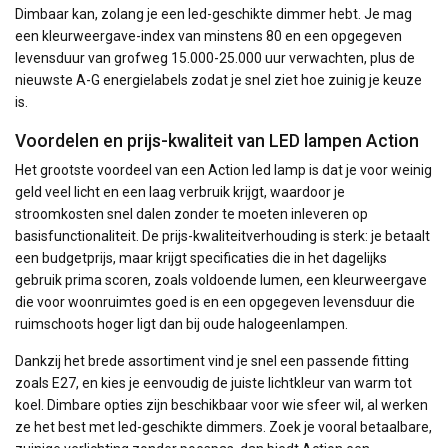
Dimbaar kan, zolang je een led-geschikte dimmer hebt. Je mag
een kleurweergave-index van minstens 80 en een opgegeven
levensduur van grofweg 15.000-25.000 uur verwachten, plus de
nieuwste A-G energie­labels zodat je snel ziet hoe zuinig je keuze
is.
Voordelen en prijs-kwaliteit van LED lampen Action
Het grootste voordeel van een Action led lamp is dat je voor weinig
geld veel licht en een laag verbruik krijgt, waardoor je
stroomkosten snel dalen zonder te moeten inleveren op
basisfunctionaliteit. De prijs-kwaliteitverhouding is sterk: je betaalt
een budgetprijs, maar krijgt specificaties die in het dagelijks
gebruik prima scoren, zoals voldoende lumen, een kleurweergave
die voor woonruimtes goed is en een opgegeven levensduur die
ruimschoots hoger ligt dan bij oude halogeenlampen.
Dankzij het brede assortiment vind je snel een passende fitting
zoals E27, en kies je eenvoudig de juiste lichtkleur van warm tot
koel. Dimbare opties zijn beschikbaar voor wie sfeer wil, al werken
ze het best met led-geschikte dimmers. Zoek je vooral betaalbare,