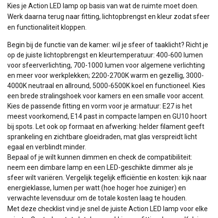
Kies je Action LED lamp op basis van wat de ruimte moet doen.
Werk daarna terug naar fitting, lichtopbrengst en kleur zodat sfeer
en functionaliteit kloppen.
Begin bij de functie van de kamer: wil je sfeer of taaklicht? Richt je
op de juiste lichtopbrengst en kleurtemperatuur: 400-600 lumen
voor sfeerverlichting, 700-1000 lumen voor algemene verlichting
en meer voor werkplekken; 2200-2700K warm en gezellig, 3000-
4000K neutraal en allround, 5000-6500K koel en functioneel. Kies
een brede stralingshoek voor kamers en een smalle voor accent.
Kies de passende fitting en vorm voor je armatuur: E27 is het
meest voorkomend, E14 past in compacte lampen en GU10 hoort
bij spots. Let ook op formaat en afwerking: helder filament geeft
sprankeling en zichtbare gloeidraden, mat glas verspreidt licht
egaal en verblindt minder.
Bepaal of je wilt kunnen dimmen en check de compatibiliteit:
neem een dimbare lamp en een LED-geschikte dimmer als je
sfeer wilt variëren. Vergelijk tegelijk efficiëntie en kosten: kijk naar
energieklasse, lumen per watt (hoe hoger hoe zuiniger) en
verwachte levensduur om de totale kosten laag te houden.
Met deze checklist vind je snel de juiste Action LED lamp voor elke