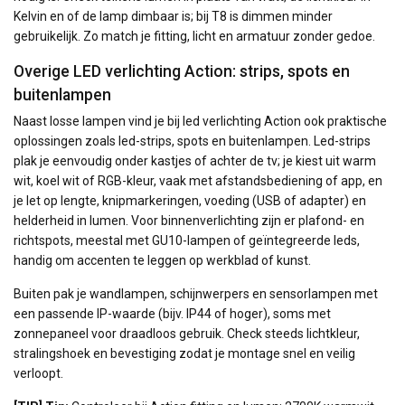
Kelvin en of de lamp dimbaar is; bij T8 is dimmen minder
gebruikelijk. Zo match je fitting, licht en armatuur zonder gedoe.
Overige LED verlichting Action: strips, spots en
buitenlampen
Naast losse lampen vind je bij led verlichting Action ook praktische
oplossingen zoals led-strips, spots en buitenlampen. Led-strips
plak je eenvoudig onder kastjes of achter de tv; je kiest uit warm
wit, koel wit of RGB-kleur, vaak met afstandsbediening of app, en
je let op lengte, knipmarkeringen, voeding (USB of adapter) en
helderheid in lumen. Voor binnenverlichting zijn er plafond- en
richtspots, meestal met GU10-lampen of geïntegreerde leds,
handig om accenten te leggen op werkblad of kunst.
Buiten pak je wandlampen, schijnwerpers en sensorlampen met
een passende IP-waarde (bijv. IP44 of hoger), soms met
zonnepaneel voor draadloos gebruik. Check steeds lichtkleur,
stralingshoek en bevestiging zodat je montage snel en veilig
verloopt.