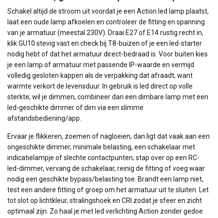
Schakel altijd de stroom uit voordat je een Action led lamp plaatst,
laat een oude lamp afkoelen en controleer de fitting en spanning
van je armatuur (meestal 230V). Draai E27 of E14 rustig recht in,
klik GU10 stevig vast en check bij T8-buizen of je een led-starter
nodig hebt of dat het armatuur direct-bedraad is. Voor buiten kies
je een lamp of armatuur met passende IP-waarde en vermijd
volledig gesloten kappen als de verpakking dat afraadt, want
warmte verkort de levensduur. In gebruik is led direct op volle
sterkte; wil je dimmen, combineer dan een dimbare lamp met een
led-geschikte dimmer of dim via een slimme
afstandsbediening/app.
Ervaar je flikkeren, zoemen of nagloeien, dan ligt dat vaak aan een
ongeschikte dimmer, minimale belasting, een schakelaar met
indicatielampje of slechte contactpunten; stap over op een RC-
led-dimmer, vervang de schakelaar, reinig de fitting of voeg waar
nodig een geschikte bypass/belasting toe. Brandt een lamp niet,
test een andere fitting of groep om het armatuur uit te sluiten. Let
tot slot op lichtkleur, stralingshoek en CRI zodat je sfeer en zicht
optimaal zijn. Zo haal je met led verlichting Action zonder gedoe