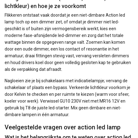
lichtkleur) en hoe je ze voorkomt
Flikkeren ontstaat vaak doordat je een niet-dimbare Action led
lamp toch op een dimmer zet, of omdat je dimmer niet led-
geschikt is of buiten zijn vermogensbereik werkt; kies een
moderne fase-afsnijdende led-dimmer en zorg dat het totale
wattage binnen de opgegeven range valt. Zoemen kan komen
door een oude dimmer, een los contact of resonantie in het
armatuur; draai fittingen stevig vast, vervang versleten dimmers
en houd drivers koel door geen volledig gesloten kap te gebruiken
als de verpakking dat afraadt.
Nagloeien zie je bij schakelaars met indicatielampje; vervang de
schakelaar of plaats een bypass. Verkeerde lichtkleur voorkom je
door Kelvin te checken en per ruimte te kiezen (warm voor sfeer,
koeler voor werk). Verwissel GU10 230V niet met MR16 12V en
gebruik bij T8 de juiste led-starter. Mix geen dimbare en niet-
dimbare lampen in één armatuur.
Veelgestelde vragen over action led lamp
Wat is het belangrijkste om te weten over action led