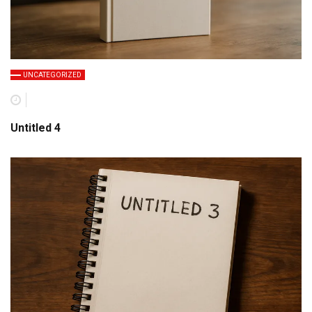
UNCATEGORIZED
Untitled 4