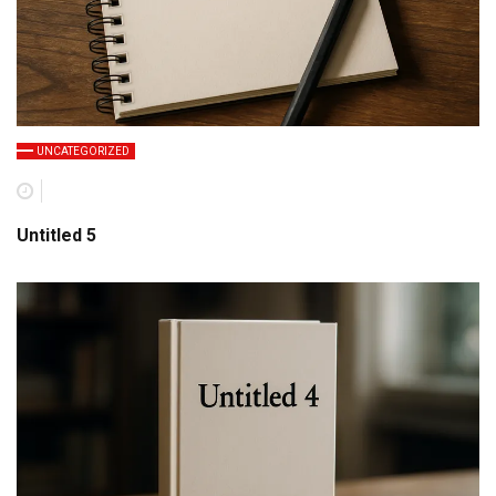
UNCATEGORIZED
Untitled 5