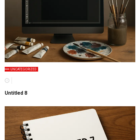
UNCATEGORIZED
Untitled 8