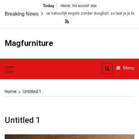
Skip
Today
FRIDAY, 7TH AUGUST 2026
to
Breaking News
Van nederlands naar natuurlijk engels zonder dunglish: zo laat je je boodsch
content
Magfurniture
Menu
Home
Untitled 1
Untitled 1