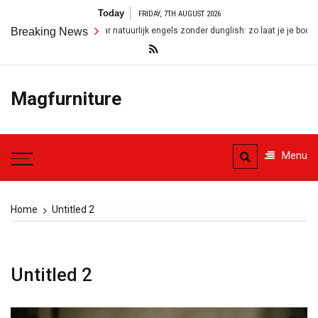
Skip
Today
FRIDAY, 7TH AUGUST 2026
to
Breaking News
Van nederlands naar natuurlijk engels zonder dunglish: zo laat je je boodscha
content
Magfurniture
Menu
Home
Untitled 2
Untitled 2