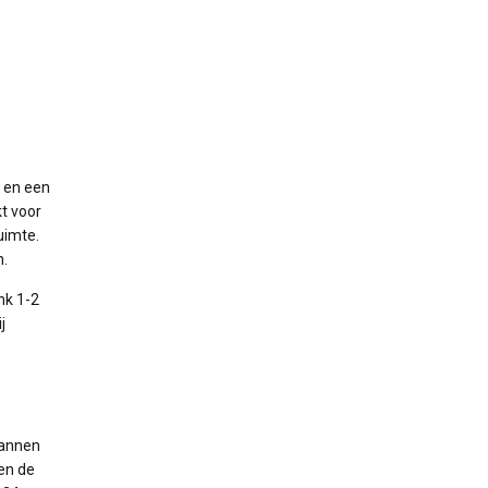
 en een
kt voor
uimte.
n.
nk 1-2
j
pannen
en de