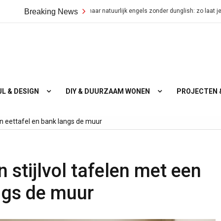
Van nederlands naar natuurlijk engels zonder dunglish: zo laat je je boodscha
Breaking News
JL & DESIGN
DIY & DUURZAAM WONEN
PROJECTEN 
n eettafel en bank langs de muur
stijlvol tafelen met een
ngs de muur