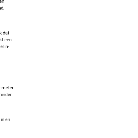
sen
md,
k dat
rkt een
l in-
r meter
 minder
 in en