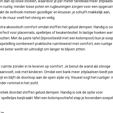
dan op losse stoelen, waardoor je per meter tafelblad meer zitplaat
ien rustig: minder losse poten en rugleuningen zorgen voor een opgerui
akt de eethoek meteen gezelliger en knusser; je schuift makkelijk aan,
 de muur voelt het stevig en veilig.
 extra akoestisch comfort omdat stoffen het geluid dempen. Handig is oo
rfect voor placemats, spelletjes of keukentextiel. In lastige hoeken we
tten. Met de juiste tafel (bijvoorbeeld met een kolompoot) kun je soepe
ze opstelling combineert praktische ruimtewinst met comfort, een rustige
oek beter werkt én uitnodigt om langer te blijven zitten.
 ruimte zonder in te leveren op comfort. Je benut de wand als stevige
 aanvoelt, ook met kinderen. Omdat een bank meer zitplaatsen biedt pe
t en blijft de doorloop aan de open zijde vrij. Visueel oogt het rustiger:
nder rommel in het zicht.
estiek doordat stoffen geluid dempen. Handig is ook de optie voor
 spelletjes kwijtraakt. Met een kolompoottafel stap je bovendien soepel