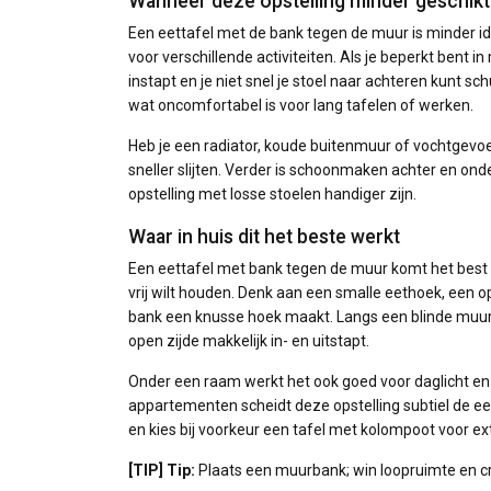
Wanneer deze opstelling minder geschikt 
Een eettafel met de bank tegen de muur is minder idea
voor verschillende activiteiten. Als je beperkt bent in 
instapt en je niet snel je stoel naar achteren kunt schu
wat oncomfortabel is voor lang tafelen of werken.
Heb je een radiator, koude buitenmuur of vochtgevoe
sneller slijten. Verder is schoonmaken achter en onde
opstelling met losse stoelen handiger zijn.
Waar in huis dit het beste werkt
Een eettafel met bank tegen de muur komt het best to
vrij wilt houden. Denk aan een smalle eethoek, een 
bank een knusse hoek maakt. Langs een blinde muur cre
open zijde makkelijk in- en uitstapt.
Onder een raam werkt het ook goed voor daglicht en u
appartementen scheidt deze opstelling subtiel de e
en kies bij voorkeur een tafel met kolompoot voor ex
[TIP] Tip:
Plaats een muurbank; win loopruimte en cre