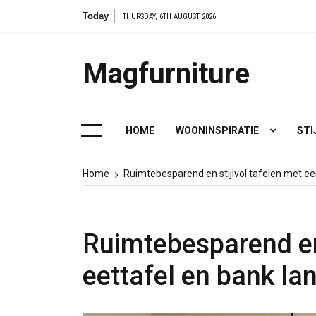
Skip
Today
THURSDAY, 6TH AUGUST 2026
to
content
Magfurniture
HOME
WOONINSPIRATIE
STI
Home
Ruimtebesparend en stijlvol tafelen met ee
Ruimtebesparend en 
eettafel en bank la