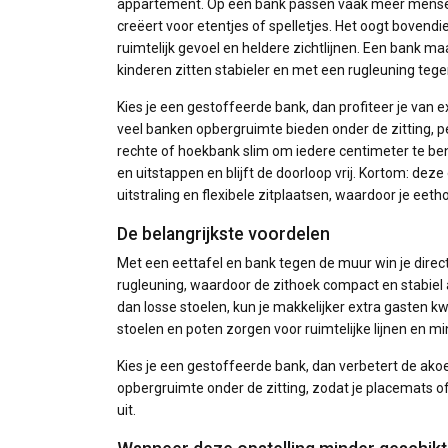
appartement. Op een bank passen vaak meer mensen 
creëert voor etentjes of spelletjes. Het oogt bovend
ruimtelijk gevoel en heldere zichtlijnen. Een bank ma
kinderen zitten stabieler en met een rugleuning tegen
Kies je een gestoffeerde bank, dan profiteer je van
veel banken opbergruimte bieden onder de zitting, pe
rechte of hoekbank slim om iedere centimeter te benu
en uitstappen en blijft de doorloop vrij. Kortom: de
uitstraling en flexibele zitplaatsen, waardoor je eeth
De belangrijkste voordelen
Met een eettafel en bank tegen de muur win je direct
rugleuning, waardoor de zithoek compact en stabiel
dan losse stoelen, kun je makkelijker extra gasten kwij
stoelen en poten zorgen voor ruimtelijke lijnen en mi
Kies je een gestoffeerde bank, dan verbetert de ako
opbergruimte onder de zitting, zodat je placemats of
uit.