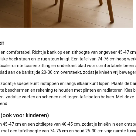
en
en comfortabel. Richt je bank op een zithoogte van ongeveer 45-47 cm
lijke hoek staan en je rug steun krijgt. Een tafel van 74-76 cm hoog wer
icale ruimte tussen zitting en onderkant blad voor comfortabele beenr
blad aan de bankzijde 20-30 cm oversteekt, zodat je knieën vrij bewege
odat je soepel kunt instappen en langs elkaar kunt lopen. Plaats de ba
 te beschermen en rekening te houden met plinten en radiatoren. Kies bi
n, zodat je voeten en schenen niet tegen tafelpoten botsen. Met deze
gend.
e (ook voor kinderen)
n 45-47 cm en een zitdiepte van 40-45 cm, zodat je knieën in een onts
it met een tafelhoogte van 74-76 cm en houd 25-30 cm vrije ruimte tuss