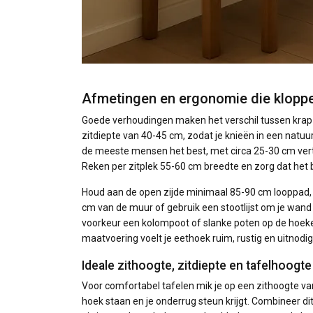
Afmetingen en ergonomie die klopp
Goede verhoudingen maken het verschil tussen krap 
zitdiepte van 40-45 cm, zodat je knieën in een natuur
de meeste mensen het best, met circa 25-30 cm vert
Reken per zitplek 55-60 cm breedte en zorg dat het 
Houd aan de open zijde minimaal 85-90 cm looppad, z
cm van de muur of gebruik een stootlijst om je wand
voorkeur een kolompoot of slanke poten op de hoeke
maatvoering voelt je eethoek ruim, rustig en uitnodi
Ideale zithoogte, zitdiepte en tafelhoogt
Voor comfortabel tafelen mik je op een zithoogte va
hoek staan en je onderrug steun krijgt. Combineer d