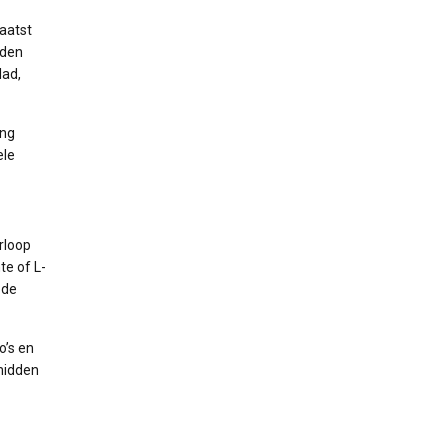
laatst
nden
lad,
ing
ele
rloop
te of L-
 de
o’s en
midden