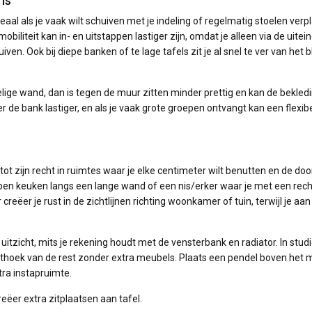
is
al als je vaak wilt schuiven met je indeling of regelmatig stoelen verp
mobiliteit kan in- en uitstappen lastiger zijn, omdat je alleen via de uitei
iven. Ook bij diepe banken of te lage tafels zit je al snel te ver van het b
lige wand, dan is tegen de muur zitten minder prettig en kan de bekled
r de bank lastiger, en als je vaak grote groepen ontvangt kan een flexib
t zijn recht in ruimtes waar je elke centimeter wilt benutten en de doo
open keuken langs een lange wand of een nis/erker waar je met een rech
ëer je rust in de zichtlijnen richting woonkamer of tuin, terwijl je aan
itzicht, mits je rekening houdt met de vensterbank en radiator. In studi
ethoek van de rest zonder extra meubels. Plaats een pendel boven het 
tra instapruimte.
ëer extra zitplaatsen aan tafel.