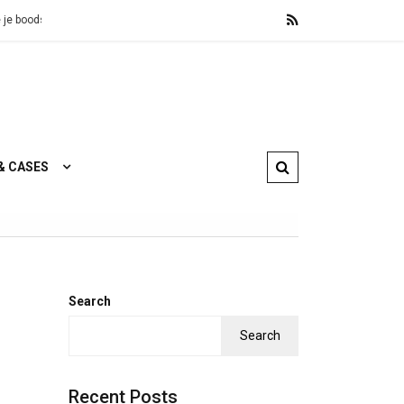
p overal landen
Wooninspiratie, betaalbaar design en zweedse lekker
& CASES
Search
Search
Recent Posts